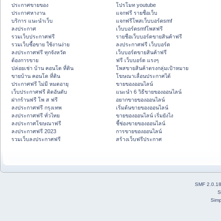
ประกาศขายของ
โปรโมท youtube
ประกาศหางาน
แจกฟรี รายชื่อเว็บ
บริการ แนะนำเว็บ
แจกฟรีโพสเว็บบอร์ดsmf
ลงประกาศ
เว็บบอร์ดsmfโพสฟรี
รวมเว็บประกาศฟรี
รายชื่อเว็บบอร์ดขายสินค้าฟรี
รวมเว็บซื้อขาย ใช้งานง่าย
ลงประกาศฟรี เว็บบอร์ด
ลงประกาศฟรี ทุกจังหวัด
เว็บบอร์ดขายสินค้าฟรี
ต้องการขาย
ฟรี เว็บบอร์ด แรงๆ
ปล่อยเช่า บ้าน คอนโด ที่ดิน
โพสขายสินค้าตรงกลุ่มเป้าหมาย
ขายบ้าน คอนโด ที่ดิน
โฆษณาเลื่อนประกาศได้
ประกาศฟรี ไม่มี หมดอายุ
ขายของออนไลน์
เว็บประกาศฟรี ติดอันดับ
แนะนำ 6 วิธีขายของออนไลน์
ฝากร้านฟรี โพ ส ฟรี
อยากขายของออนไลน์
ลงประกาศฟรี กรุงเทพ
เริ่มต้นขายของออนไลน์
ลงประกาศฟรี ทั่วไทย
ขายของออนไลน์ เริ่มยังไง
ลงประกาศโฆษณาฟรี
ชี้ช่องขายของออนไลน์
ลงประกาศฟรี 2023
การขายของออนไลน์
รวมเว็บลงประกาศฟรี
สร้างเว็บฟรีประกาศ
SMF 2.0.1
S
Simp