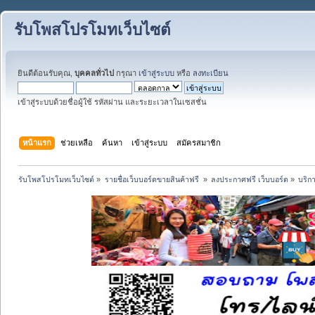
รับโพสโปรโมทเว็บไซต์
ยินดีต้อนรับคุณ,
บุคคลทั่วไป
กรุณา
เข้าสู่ระบบ
หรือ
ลงทะเบียน
เข้าสู่ระบบด้วยชื่อผู้ใช้ รหัสผ่าน และระยะเวลาในเซสชั่น
หน้าแรก
ช่วยเหลือ
ค้นหา
เข้าสู่ระบบ
สมัครสมาชิก
รับโพสโปรโมทเว็บไซต์
»
รายชื่อเว็บบอร์ดขายสินค้าฟรี 
»
ลงประกาศฟรี เว็บบอร์ด
»
บริก