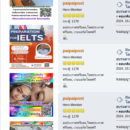
Re
paipaipost
โด
Hero Member
อบรมตา
«
ตอบกลับ 
2024, 16:
กระทู้: 1178
ลงประกาศฟรีseo,โพสประกาศ
ขออนุญาต
ฟรีseo, เวบบอร์ดโพสฟรี
Re
paipaipost
โด
Hero Member
อบรมตา
«
ตอบกลับ 
2024, 15:
กระทู้: 1178
ลงประกาศฟรีseo,โพสประกาศ
ขออนุญาต
ฟรีseo, เวบบอร์ดโพสฟรี
Re
paipaipost
โด
Hero Member
อบรมตา
«
ตอบกลับ 
2024, 10:
กระทู้: 1178
ลงประกาศฟรีseo,โพสประกาศ
ขออนุญาต
ฟรีseo, เวบบอร์ดโพสฟรี