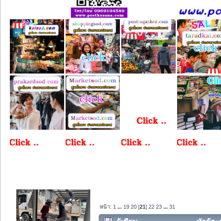
หน้า:
1
...
19
20
[
21
]
22
23
...
31