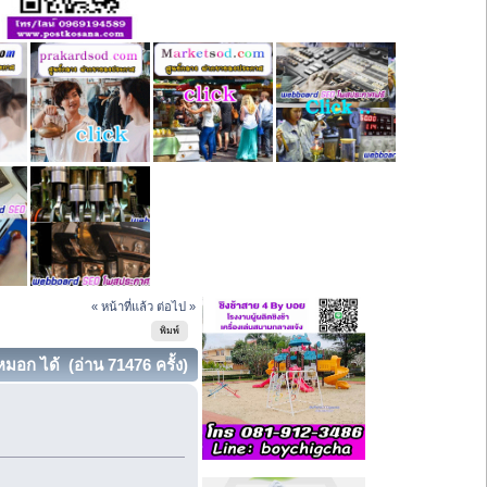
« หน้าที่แล้ว
ต่อไป »
พิมพ์
หมอก ได้ (อ่าน 71476 ครั้ง)