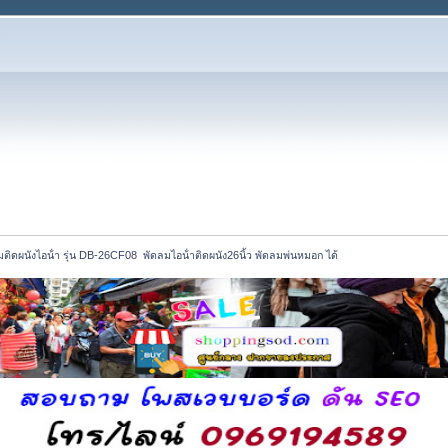
มติดผนังไอน้ํา รุ่น DB-26CF08  พัดลมไอน้ําติดผนัง26นิ้ว พัดลมพ่นหมอก ได้