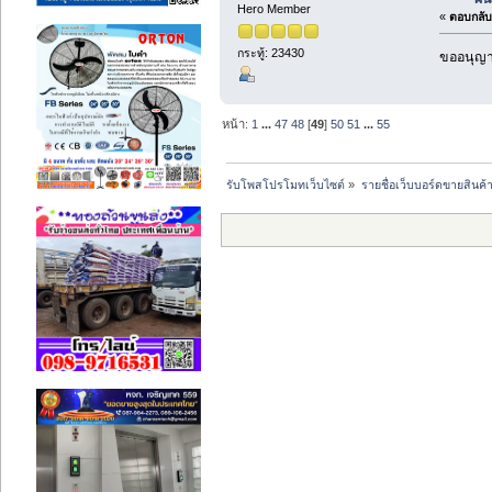
Hero Member
«
ตอบกลับ 
กระทู้: 23430
ขออนุญาต
หน้า:
1
...
47
48
[
49
]
50
51
...
55
รับโพสโปรโมทเว็บไซต์
»
รายชื่อเว็บบอร์ดขายสินค้า