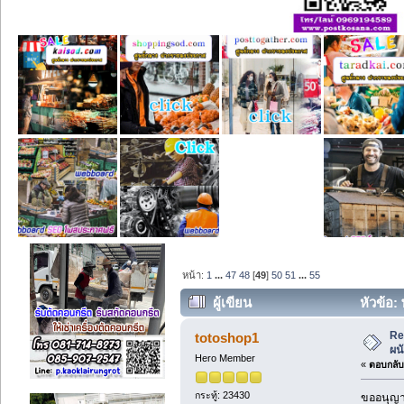
หน้า:
1
...
47
48
[
49
]
50
51
...
55
ผู้เขียน
หัวข้อ: 
Re
totoshop1
ผน
Hero Member
«
ตอบกลับ 
กระทู้: 23430
ขออนุญาต