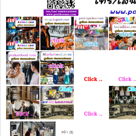
หน้า: [
1
]