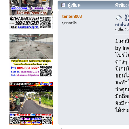
ผู้เขียน
หัวข้อ: 
lnwasia เท่านั้น เปิดมานานมากกว (อ่
คาส
tenten003
นี
บุคคลทั่วไป
เท่านั้น
«
เมื่อ:
วัน
1.คาสิ
by ln
โปรโม
ต่างๆ
มีเกม
ออนไล
จะทำให
ว่าคุณ
มือถื
ยังมีก
ได้ง่า