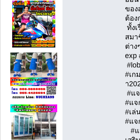
ของส
ต้อ
ทั้ง
สมาช
ต่าง
exp
#lob
#เกม
า20
#แจ
#แจ
#เล่
#แจก
#แจก