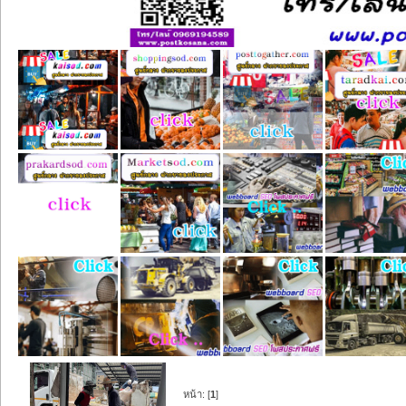
หน้า: [
1
]