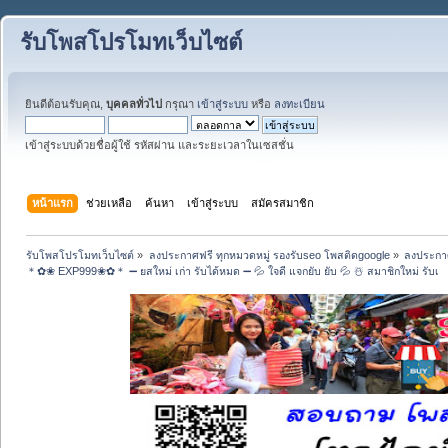
รับโพสโปรโมทเว็บไซต์
ยินดีต้อนรับคุณ,
บุคคลทั่วไป
กรุณา
เข้าสู่ระบบ
หรือ
ลงทะเบียน
เข้าสู่ระบบด้วยชื่อผู้ใช้ รหัสผ่าน และระยะเวลาในเซสชั่น
หน้าแรก
ช่วยเหลือ
ค้นหา
เข้าสู่ระบบ
สมัครสมาชิก
รับโพสโปรโมทเว็บไซต์
»
ลงประกาศฟรี ทุกหมวดหมู่ รองรับseo โพสติดgoogle
»
ลงประกาศ
＊✿❀ EXP999❀✿＊ ➖ ยสใหม่ เก่า รับได้หมด ➖ 💦 ใจดี แจกยับ ยับ 💦 ☃️ สมาชิกใหม่ รับเ