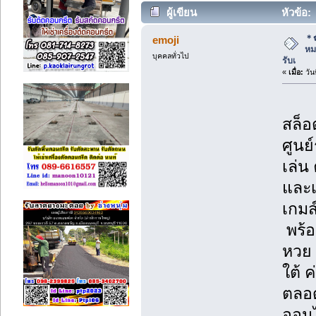
ผู้เขียน
หัวข้อ:
สมาชิกใหม่ รับเ (อ่าน 3055 ครั้ง)
＊✿
emoji
หม
บุคคลทั่วไป
รับเ
«
เมื่อ:
วัน
สล็อ
ศูนย
เล่น
และเ
เกมส
พร้อ
หวย 
ใต้ 
ตลอ
ออนไ