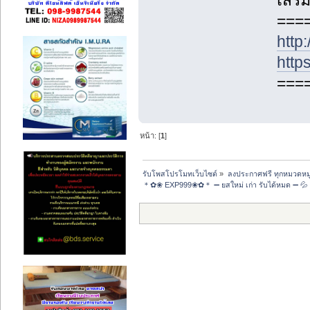
เสริ
====
http
http
====
หน้า: [
1
]
รับโพสโปรโมทเว็บไซต์
»
ลงประกาศฟรี ทุกหมวดหมู
＊✿❀ EXP999❀✿＊ ➖ ยสใหม่ เก่า รับได้หมด ➖ 💦 ใจด