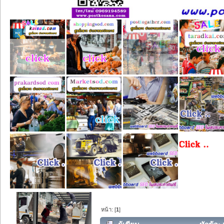
หน้า: [
1
]