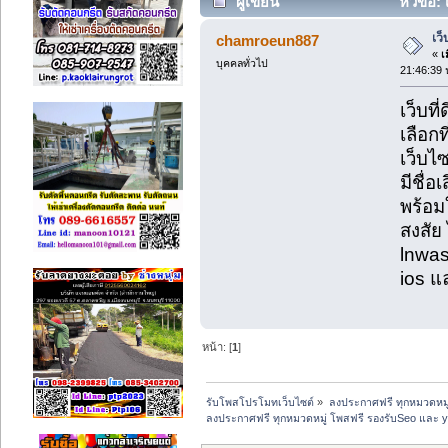
ผู้เขียน
หัวข้อ: 
เว็
chamroeun887
«
เม
บุคคลทั่วไป
21:46:39 
เว็บที
เลือกท
เว็บไ
มีชื่อ
พร้อม
สงสัย
lnwas
ios แ
หน้า: [
1
]
รับโพสโปรโมทเว็บไซต์
»
ลงประกาศฟรี ทุกหมวดหมู
ลงประกาศฟรี ทุกหมวดหมู่ โพสฟรี รองรับSeo และ 