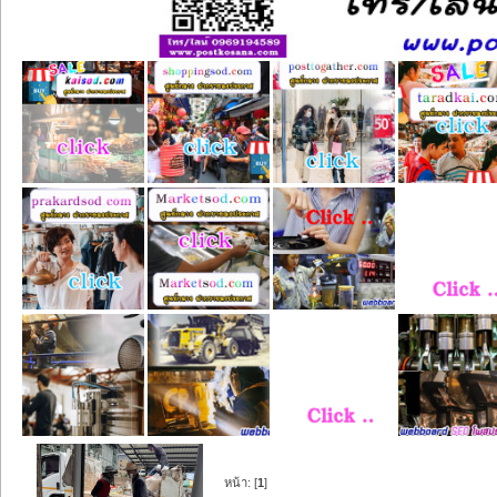
หน้า: [
1
]