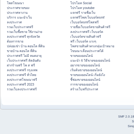
โพสโฆษณา
โปรโมท Social
ประกาศขายของ
โปรโมท youtube
ประกาศหางาน
แจกฟรี รายชื่อเว็บ
บริการ แนะนำเว็บ
แจกฟรีโพสเว็บบอร์ดsmf
ลงประกาศ
เว็บบอร์ดsmfโพสฟรี
รวมเว็บประกาศฟรี
รายชื่อเว็บบอร์ดขายสินค้าฟรี
รวมเว็บซื้อขาย ใช้งานง่าย
ลงประกาศฟรี เว็บบอร์ด
ลงประกาศฟรี ทุกจังหวัด
เว็บบอร์ดขายสินค้าฟรี
ต้องการขาย
ฟรี เว็บบอร์ด แรงๆ
ปล่อยเช่า บ้าน คอนโด ที่ดิน
โพสขายสินค้าตรงกลุ่มเป้าหมาย
ขายบ้าน คอนโด ที่ดิน
โฆษณาเลื่อนประกาศได้
ประกาศฟรี ไม่มี หมดอายุ
ขายของออนไลน์
เว็บประกาศฟรี ติดอันดับ
แนะนำ 6 วิธีขายของออนไลน์
ฝากร้านฟรี โพ ส ฟรี
อยากขายของออนไลน์
ลงประกาศฟรี กรุงเทพ
เริ่มต้นขายของออนไลน์
ลงประกาศฟรี ทั่วไทย
ขายของออนไลน์ เริ่มยังไง
ลงประกาศโฆษณาฟรี
ชี้ช่องขายของออนไลน์
ลงประกาศฟรี 2023
การขายของออนไลน์
รวมเว็บลงประกาศฟรี
สร้างเว็บฟรีประกาศ
SMF 2.0.1
S
Simp