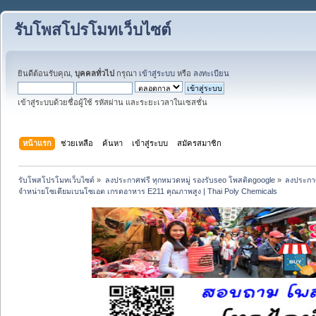
รับโพสโปรโมทเว็บไซต์
ยินดีต้อนรับคุณ,
บุคคลทั่วไป
กรุณา
เข้าสู่ระบบ
หรือ
ลงทะเบียน
เข้าสู่ระบบด้วยชื่อผู้ใช้ รหัสผ่าน และระยะเวลาในเซสชั่น
หน้าแรก
ช่วยเหลือ
ค้นหา
เข้าสู่ระบบ
สมัครสมาชิก
รับโพสโปรโมทเว็บไซต์
»
ลงประกาศฟรี ทุกหมวดหมู่ รองรับseo โพสติดgoogle
»
ลงประกาศ
จำหน่ายโซเดียมเบนโซเอต เกรดอาหาร E211 คุณภาพสูง | Thai Poly Chemicals