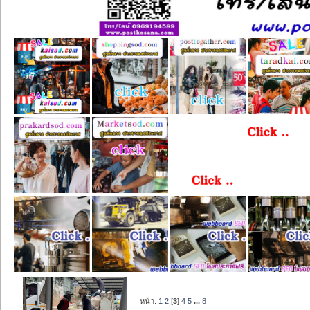
หน้า:
1
2
[
3
]
4
5
...
8