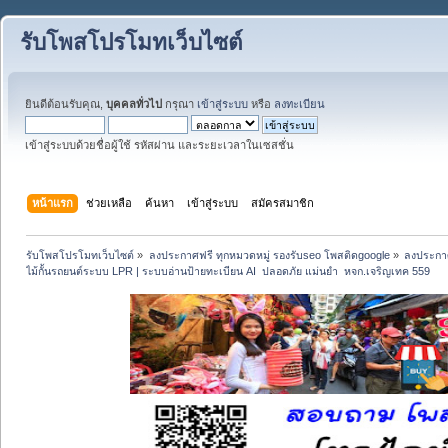
รับโพสโปรโมทเว็บไซต์
ยินดีต้อนรับคุณ,
บุคคลทั่วไป
กรุณา
เข้าสู่ระบบ
หรือ
ลงทะเบียน
เข้าสู่ระบบด้วยชื่อผู้ใช้ รหัสผ่าน และระยะเวลาในเซสชั่น
หน้าแรก
ช่วยเหลือ
ค้นหา
เข้าสู่ระบบ
สมัครสมาชิก
รับโพสโปรโมทเว็บไซต์
»
ลงประกาศฟรี ทุกหมวดหมู่ รองรับseo โพสติดgoogle
»
ลงประกาศ
ไม้กั้นรถยนต์ระบบ LPR | ระบบอ่านป้ายทะเบียน AI  ปลอดภัย แม่นยำ  หจก.เจริญเทค 559