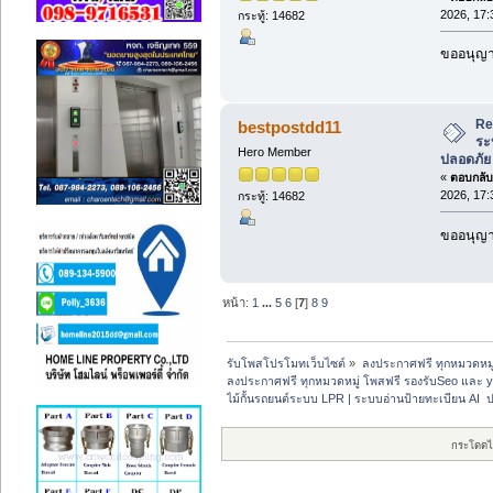
2026, 17:
กระทู้: 14682
ขออนุญา
Re
bestpostdd11
ระ
Hero Member
ปลอดภัย
«
ตอบกลับ 
2026, 17:
กระทู้: 14682
ขออนุญา
หน้า:
1
...
5
6
[
7
]
8
9
รับโพสโปรโมทเว็บไซต์
»
ลงประกาศฟรี ทุกหมวดหมู
ลงประกาศฟรี ทุกหมวดหมู่ โพสฟรี รองรับSeo และ 
ไม้กั้นรถยนต์ระบบ LPR | ระบบอ่านป้ายทะเบียน AI 
กระโดดไ