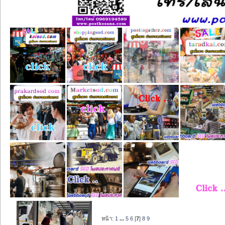
หน้า:
1
...
5
6
[
7
]
8
9