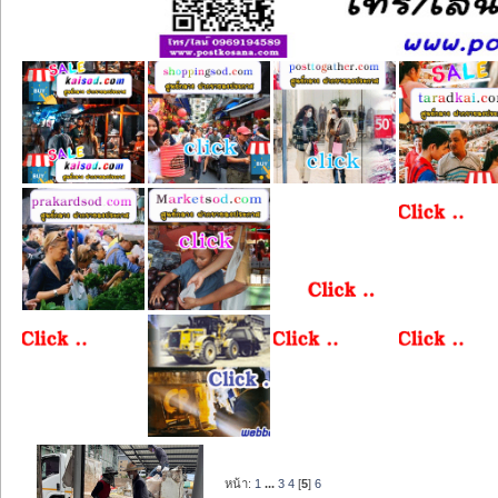
หน้า:
1
...
3
4
[
5
]
6