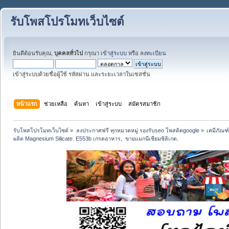
รับโพสโปรโมทเว็บไซต์
ยินดีต้อนรับคุณ,
บุคคลทั่วไป
กรุณา
เข้าสู่ระบบ
หรือ
ลงทะเบียน
เข้าสู่ระบบด้วยชื่อผู้ใช้ รหัสผ่าน และระยะเวลาในเซสชั่น
หน้าแรก
ช่วยเหลือ
ค้นหา
เข้าสู่ระบบ
สมัครสมาชิก
รับโพสโปรโมทเว็บไซต์
»
ลงประกาศฟรี ทุกหมวดหมู่ รองรับseo โพสติดgoogle
»
เคมีภัณฑ
ผลิต Magnesium Silicate. E553b เกรดอาหาร,  ขายแมกนีเซียมซิลิเกต.