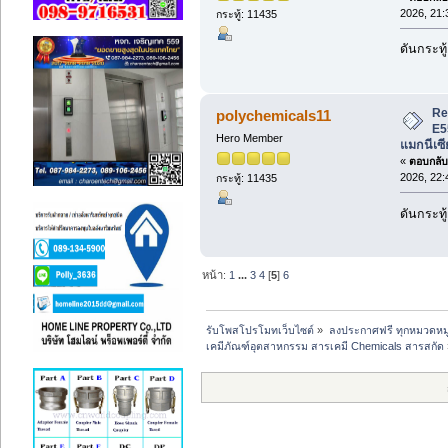
2026, 21:
กระทู้: 11435
ดันกระทู้
Re
polychemicals11
E5
Hero Member
แมกนีเซี
«
ตอบกลับ 
2026, 22:
กระทู้: 11435
ดันกระทู้
หน้า:
1
...
3
4
[
5
]
6
รับโพสโปรโมทเว็บไซต์
»
ลงประกาศฟรี ทุกหมวดหมู
เคมีภัณฑ์อุตสาหกรรม สารเคมี Chemicals สารสกัด