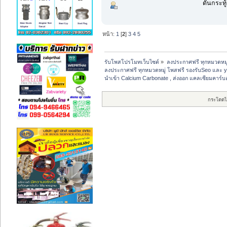
ดันกระทู้
หน้า:
1
[
2
]
3
4
5
รับโพสโปรโมทเว็บไซต์
»
ลงประกาศฟรี ทุกหมวดหมู
ลงประกาศฟรี ทุกหมวดหมู่ โพสฟรี รองรับSeo และ 
นำเข้า Calcium Carbonate , ส่งออก แคลเซียมคาร์บ
กระโดดไ