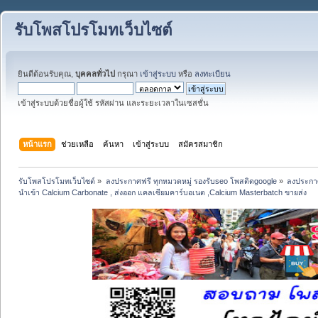
รับโพสโปรโมทเว็บไซต์
ยินดีต้อนรับคุณ,
บุคคลทั่วไป
กรุณา
เข้าสู่ระบบ
หรือ
ลงทะเบียน
เข้าสู่ระบบด้วยชื่อผู้ใช้ รหัสผ่าน และระยะเวลาในเซสชั่น
หน้าแรก
ช่วยเหลือ
ค้นหา
เข้าสู่ระบบ
สมัครสมาชิก
รับโพสโปรโมทเว็บไซต์
»
ลงประกาศฟรี ทุกหมวดหมู่ รองรับseo โพสติดgoogle
»
ลงประกาศ
นำเข้า Calcium Carbonate , ส่งออก แคลเซียมคาร์บอเนต ,Calcium Masterbatch ขายส่ง