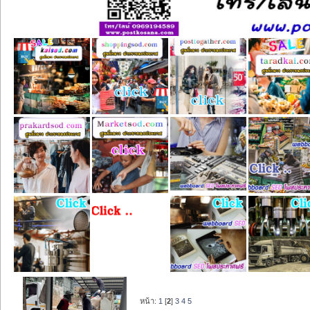
หน้า:
1
[
2
]
3
4
5