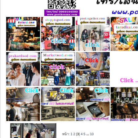
หน้า:
1
2
[
3
]
4
5
...
10