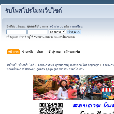
รับโพสโปรโมทเว็บไซต์
ยินดีต้อนรับคุณ,
บุคคลทั่วไป
กรุณา
เข้าสู่ระบบ
หรือ
ลงทะเบียน
เข้าสู่ระบบด้วยชื่อผู้ใช้ รหัสผ่าน และระยะเวลาในเซสชั่น
หน้าแรก
ช่วยเหลือ
ค้นหา
เข้าสู่ระบบ
สมัครสมาชิก
รับโพสโปรโมทเว็บไซต์
»
ลงประกาศฟรี ทุกหมวดหมู่ รองรับseo โพสติดgoogle
»
ลงประกาศ
พัดลมโบลเวอร์ (Blower) ดูดควัน ดูดฝุ่น อุตสาหกรรม ราคาโรงงาน