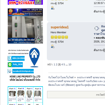
12:35:57 
กระทู้: 5754
ดันกระทู้
Re
superidea1
ดู
Hero Member
ราคาโร
«
ตอบกลับ 
2026, 19:
กระทู้: 5754
ดันกระทู้
หน้า:
1
2
[
3
]
4
5
...
10
รับโพสโปรโมทเว็บไซต์
»
ลงประกาศฟรี ทุกหมวดหมู
ลงประกาศฟรี ทุกหมวดหมู่ โพสฟรี รองรับSeo และ 
พัดลมโบลเวอร์ (Blower) ดูดควัน ดูดฝุ่น อุตสาหกร
กระโดดไ