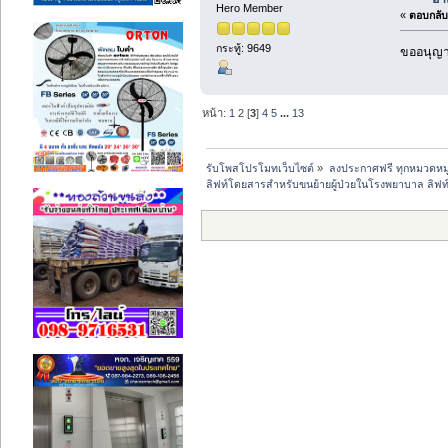
Hero Member
«
ตอบกลับ 
กระทู้: 9649
ขออนุญาต
หน้า:
1
2
[
3
]
4
5
...
13
รับโพสโปรโมทเว็บไซต์
»
ลงประกาศฟรี ทุกหมวดหมู
ลิฟท์โดยสารสำหรับขนย้ายผู้ป่วยในโรงพยาบาล ลิฟ