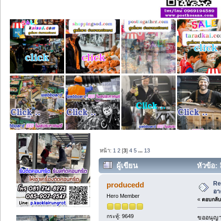
หน้า:
1
2
[
3
]
4
5
...
13
ผู้เขียน
หัวข้อ:
Re
producedd
อา
Hero Member
«
ตอบกลับ 
กระทู้: 9649
ขออนุญาต