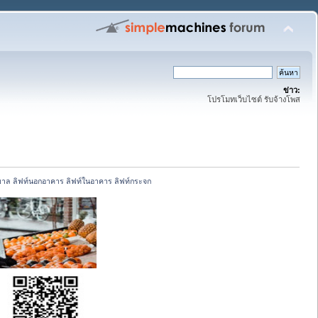
ข่าว:
โปรโมทเว็บไซต์ รับจ้างโพส
บาล ลิฟท์นอกอาคาร ลิฟท์ในอาคาร ลิฟท์กระจก