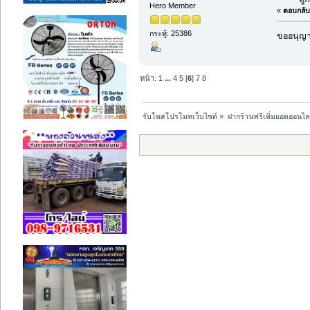
Hero Member
«
ตอบกลับ 
กระทู้: 25386
ขออนุญาต
หน้า:
1
...
4
5
[
6
]
7
8
รับโพสโปรโมทเว็บไซต์
»
ฝากร้านฟรีเพิ่มยอดออนไล