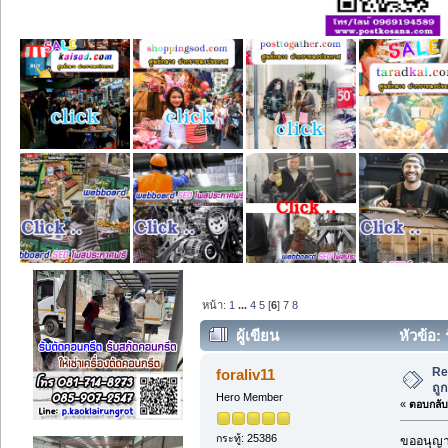
หน้า:
1
...
4
5
[
6
]
7
8
ผู้เขียน
หัวข้อ: 
Re
foraliv11
ถู
Hero Member
«
ตอบกลับ 
กระทู้: 25386
ขออนุญาต