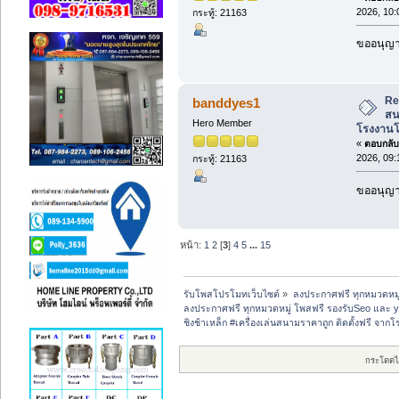
2026, 10:
กระทู้: 21163
ขออนุญาต
Re:
banddyes1
สน
Hero Member
โรงงานโ
«
ตอบกลับ 
2026, 09:
กระทู้: 21163
ขออนุญาต
หน้า:
1
2
[
3
]
4
5
...
15
รับโพสโปรโมทเว็บไซต์
»
ลงประกาศฟรี ทุกหมวดหมู
ลงประกาศฟรี ทุกหมวดหมู่ โพสฟรี รองรับSeo และ 
ชิงช้าเหล็ก #เครื่องเล่นสนามราคาถูก ติดตั้งฟรี จ
กระโดดไ