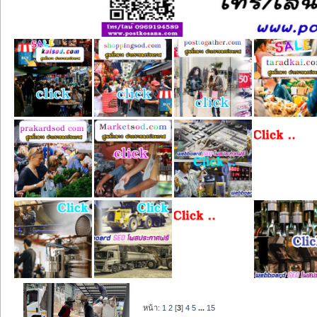
หน้า:
1
2
[
3
]
4
5
...
15