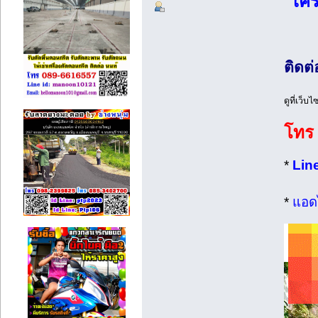
เคร
ติดต่
ดูที่เว็บไ
โทร 
*
Line
*
แอดไ