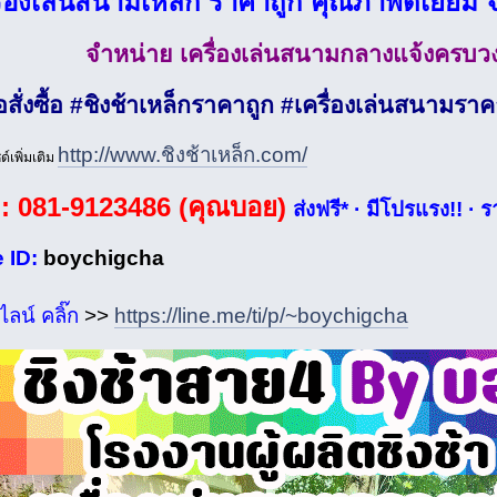
ื่องเล่นสนามเหล็ก ราคาถูก คุณภาพดีเยี่ย
จำหน่าย เครื่องเล่นสนามกลางแจ้งครบวงจ
อสั่งซื้อ #ชิงช้าเหล็กราคาถูก #เครื่องเล่นสนามร
http://www.ชิงช้าเหล็ก.com/
ซด์เพิ่มเติม
: 081-9123486 (คุณบอย)
ส่งฟรี* · มีโปรแรง!! ·
 ID:
boychigcha
ลน์ คลิ๊ก
>>
https://line.me/ti/p/~boychigcha