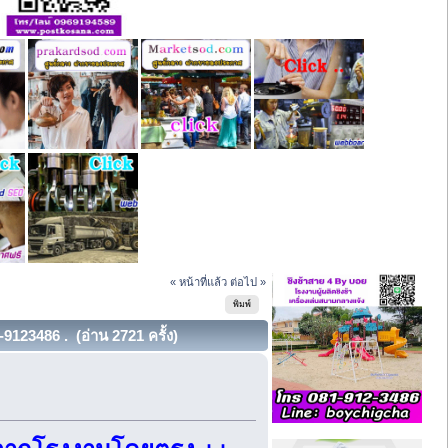
« หน้าที่แล้ว
ต่อไป »
พิมพ์
9123486 . (อ่าน 2721 ครั้ง)