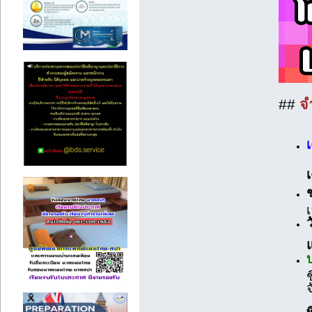
##
จ
เ
ช