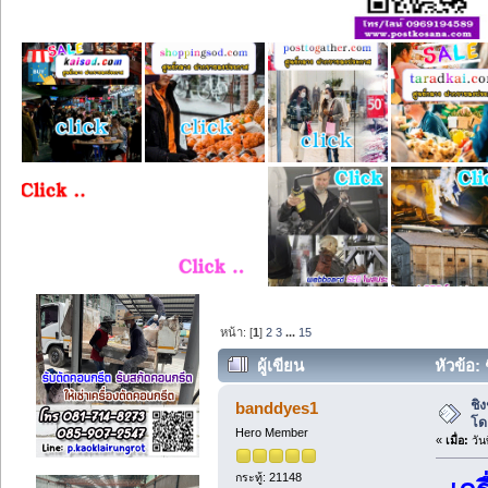
หน้า: [
1
]
2
3
...
15
ผู้เขียน
หัวข้อ:
ชิ
banddyes1
โด
Hero Member
«
เมื่อ:
วัน
กระทู้: 21148