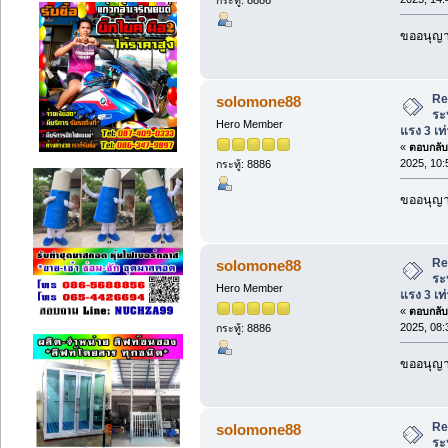
ขออนุญาต
Re
solomone88
ระ
Hero Member
แรง 3 เท่
«
ตอบกลับ 
2025, 10:
กระทู้: 8886
ขออนุญาต
Re
solomone88
ระ
Hero Member
แรง 3 เท่
«
ตอบกลับ 
2025, 08:
กระทู้: 8886
ขออนุญาต
Re
solomone88
ระ