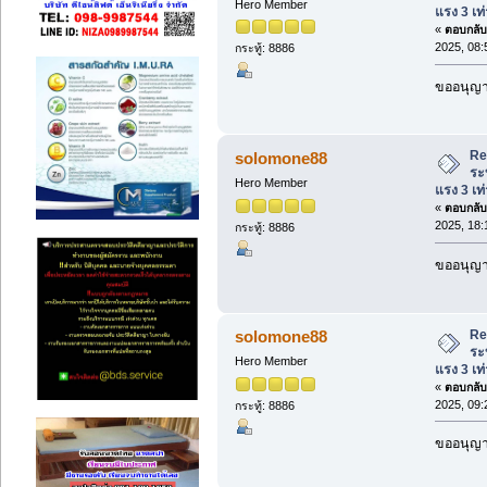
Hero Member
แรง 3 เท่
«
ตอบกลับ 
2025, 08:
กระทู้: 8886
ขออนุญาต
Re
solomone88
ระ
Hero Member
แรง 3 เท่
«
ตอบกลับ 
2025, 18:
กระทู้: 8886
ขออนุญาต
Re
solomone88
ระ
Hero Member
แรง 3 เท่
«
ตอบกลับ 
2025, 09:
กระทู้: 8886
ขออนุญาต