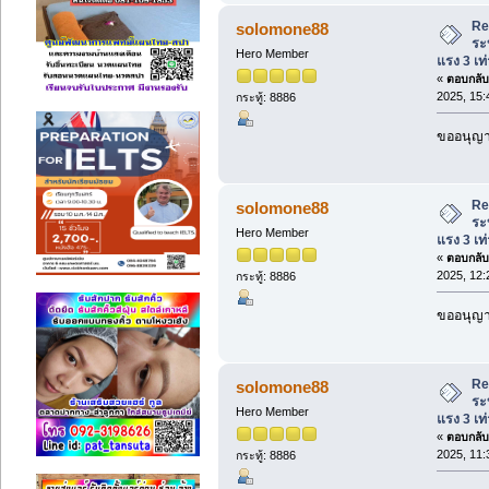
Re
solomone88
ระ
Hero Member
แรง 3 เท่
«
ตอบกลับ 
2025, 15:
กระทู้: 8886
ขออนุญาต
Re
solomone88
ระ
Hero Member
แรง 3 เท่
«
ตอบกลับ 
2025, 12:
กระทู้: 8886
ขออนุญาต
Re
solomone88
ระ
Hero Member
แรง 3 เท่
«
ตอบกลับ 
2025, 11:
กระทู้: 8886