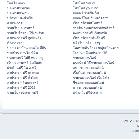
โพสโฆษณา
โปรโมท Social
ประกาศขายของ
โปรโมท youtube
ประกาศหางาน
แจกฟรี รายชื่อเว็บ
บริการ แนะนำเว็บ
แจกฟรีโพสเว็บบอร์ดsmf
ลงประกาศ
เว็บบอร์ดsmfโพสฟรี
รวมเว็บประกาศฟรี
รายชื่อเว็บบอร์ดขายสินค้าฟรี
รวมเว็บซื้อขาย ใช้งานง่าย
ลงประกาศฟรี เว็บบอร์ด
ลงประกาศฟรี ทุกจังหวัด
เว็บบอร์ดขายสินค้าฟรี
ต้องการขาย
ฟรี เว็บบอร์ด แรงๆ
ปล่อยเช่า บ้าน คอนโด ที่ดิน
โพสขายสินค้าตรงกลุ่มเป้าหมาย
ขายบ้าน คอนโด ที่ดิน
โฆษณาเลื่อนประกาศได้
ประกาศฟรี ไม่มี หมดอายุ
ขายของออนไลน์
เว็บประกาศฟรี ติดอันดับ
แนะนำ 6 วิธีขายของออนไลน์
ฝากร้านฟรี โพ ส ฟรี
อยากขายของออนไลน์
ลงประกาศฟรี กรุงเทพ
เริ่มต้นขายของออนไลน์
ลงประกาศฟรี ทั่วไทย
ขายของออนไลน์ เริ่มยังไง
ลงประกาศโฆษณาฟรี
ชี้ช่องขายของออนไลน์
ลงประกาศฟรี 2023
การขายของออนไลน์
รวมเว็บลงประกาศฟรี
สร้างเว็บฟรีประกาศ
SMF 2.0.1
S
Simp