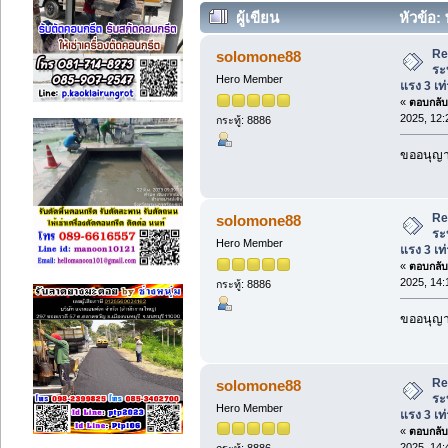
ผู้เขียน
หัวข้อ:
แรง 3 เท่า (อ่าน 3751 ครั้ง)
Re
solomone88
ระ
Hero Member
แรง 3 เท่
«
ตอบกลับ 
2025, 12:
กระทู้: 8886
ขออนุญาต
Re
solomone88
ระ
Hero Member
แรง 3 เท่
«
ตอบกลับ 
2025, 14:
กระทู้: 8886
ขออนุญาต
Re
solomone88
ระ
Hero Member
แรง 3 เท่
«
ตอบกลับ 
2025, 14:
กระทู้: 8886