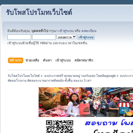
รับโพสโปรโมทเว็บไซต์
ยินดีต้อนรับคุณ,
บุคคลทั่วไป
กรุณา
เข้าสู่ระบบ
หรือ
ลงทะเบียน
เข้าสู่ระบบด้วยชื่อผู้ใช้ รหัสผ่าน และระยะเวลาในเซสชั่น
หน้าแรก
ช่วยเหลือ
ค้นหา
เข้าสู่ระบบ
สมัครสมาชิก
รับโพสโปรโมทเว็บไซต์
»
ลงประกาศฟรี ทุกหมวดหมู่ รองรับseo โพสติดgoogle
»
ลงประกาศ
พัดลมโรงงาน พัดลมระบายอากาศติดผนัง-ตั้งพื้น ลมแรง 3 เท่า