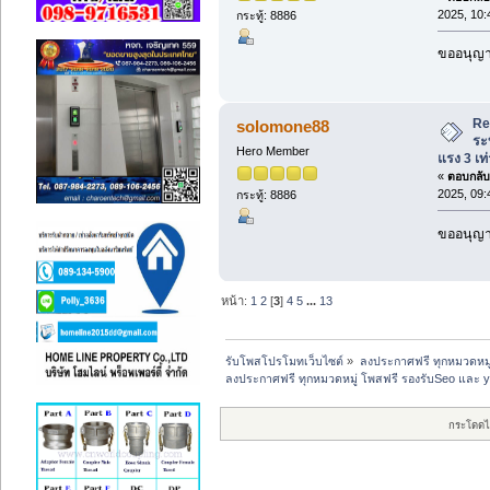
2025, 10:
กระทู้: 8886
ขออนุญาต
Re
solomone88
ระ
Hero Member
แรง 3 เท่
«
ตอบกลับ 
2025, 09:
กระทู้: 8886
ขออนุญาต
หน้า:
1
2
[
3
]
4
5
...
13
รับโพสโปรโมทเว็บไซต์
»
ลงประกาศฟรี ทุกหมวดหมู
ลงประกาศฟรี ทุกหมวดหมู่ โพสฟรี รองรับSeo และ 
กระโดดไ