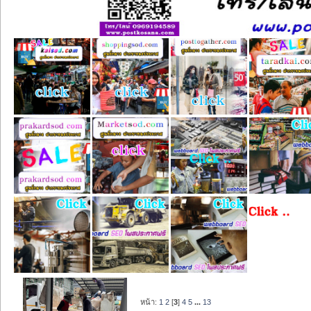
หน้า:
1
2
[
3
]
4
5
...
13