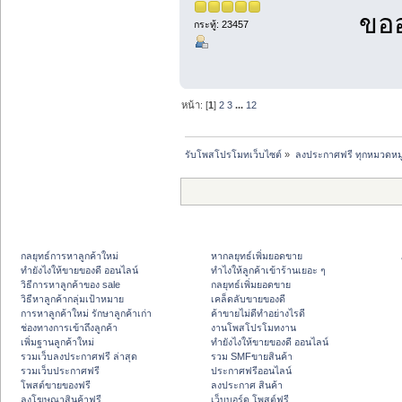
ขออ
กระทู้: 23457
หน้า: [
1
]
2
3
...
12
รับโพสโปรโมทเว็บไซต์
»
ลงประกาศฟรี ทุกหมวดหมู
กลยุทธ์การหาลูกค้าใหม่
หากลยุทธ์เพิ่มยอดขาย
ทํายังไงให้ขายของดี ออนไลน์
ทําไงให้ลูกค้าเข้าร้านเยอะ ๆ
วิธีการหาลูกค้าของ sale
กลยุทธ์เพิ่มยอดขาย
วิธีหาลูกค้ากลุ่มเป้าหมาย
เคล็ดลับขายของดี
การหาลูกค้าใหม่ รักษาลูกค้าเก่า
ค้าขายไม่ดีทำอย่างไรดี
ช่องทางการเข้าถึงลูกค้า
งานโพสโปรโมทงาน
เพิ่มฐานลูกค้าใหม่
ทํายังไงให้ขายของดี ออนไลน์
รวมเว็บลงประกาศฟรี ล่าสุด
รวม SMFขายสินค้า
รวมเว็บประกาศฟรี
ประกาศฟรีออนไลน์
โพสต์ขายของฟรี
ลงประกาศ สินค้า
ลงโฆษณาสินค้าฟรี
เว็บบอร์ด โพสต์ฟรี