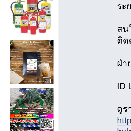
ระ
สนใ
ติด
ฝ่า
ID 
ดูร
ht