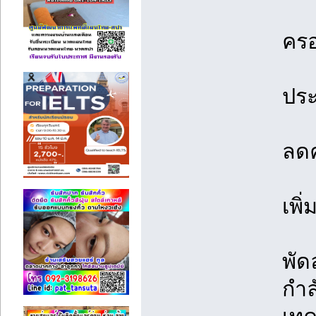
ครอ
ประ
ลดค
เพิ
พัด
กำล