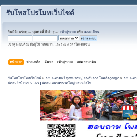
รับโพสโปรโมทเว็บไซต์
ยินดีต้อนรับคุณ,
บุคคลทั่วไป
กรุณา
เข้าสู่ระบบ
หรือ
ลงทะเบียน
เข้าสู่ระบบด้วยชื่อผู้ใช้ รหัสผ่าน และระยะเวลาในเซสชั่น
หน้าแรก
ช่วยเหลือ
ค้นหา
เข้าสู่ระบบ
สมัครสมาชิก
รับโพสโปรโมทเว็บไซต์
»
ลงประกาศฟรี ทุกหมวดหมู่ รองรับseo โพสติดgoogle
»
ลงประกาศ
พัดลมยักษ์ HVLS FAN | พัดลมเพดานขนาดใหญ่ ประหยัดไฟ!