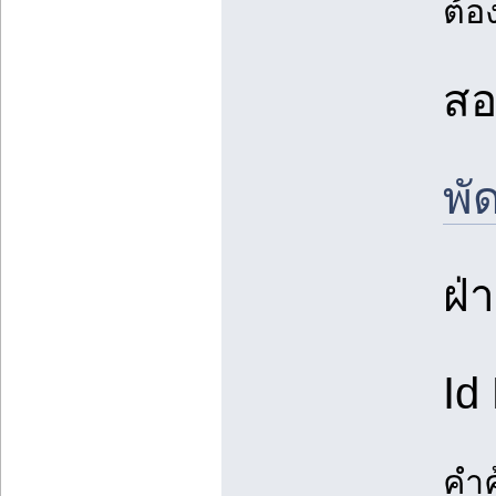
ต้อ
สอ
พั
ฝ่
Id
คำค