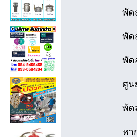
พัด
พัด
พัด
ศูน
พัด
หาก