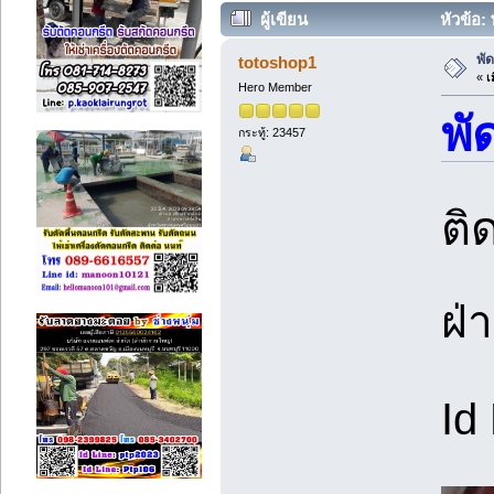
ผู้เขียน
หัวข้อ:
พั
totoshop1
«
เม
Hero Member
พั
กระทู้: 23457
ติ
ฝ่
Id