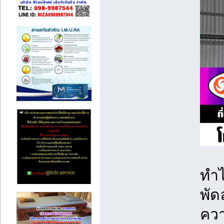
ทำไ
พัด
ควา