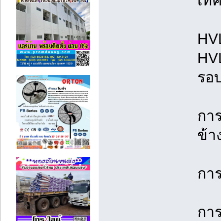
เทค
HVL
HVL
รอบ
การ
ข้า
การ
การ