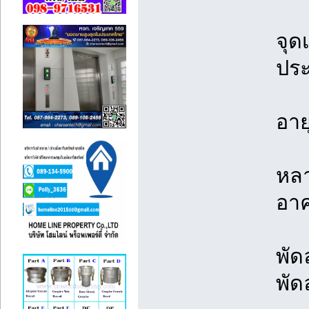
จุด
ประ
อาย
หลา
อาค
พัด
พัด