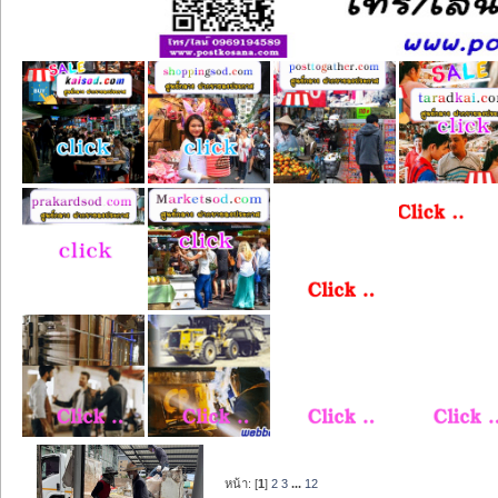
หน้า: [
1
]
2
3
...
12