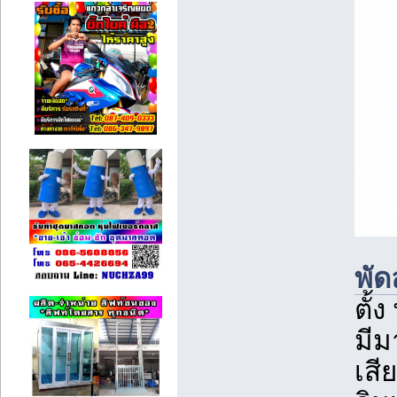
พั
ตั้
มีม
เสี