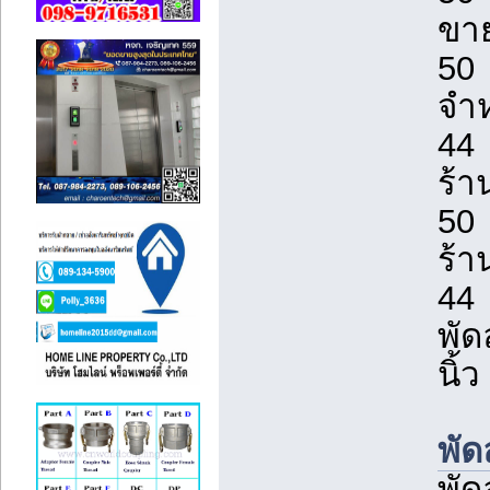
ขา
50 
จำห
44 
ร้า
50 
ร้า
44 
พั
นิ้ว
พัด
พัด