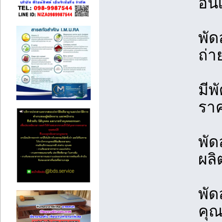
อิน
พัด
ถ่
มีพ
รา
พัด
ผลิ
พัด
คุ