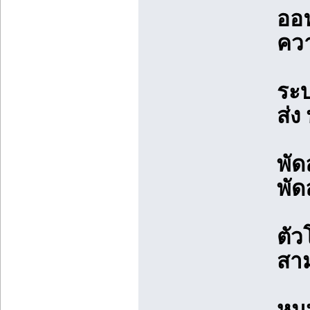
ออ
ควา
ระบ
ส่ง
พัด
พั
ตัว
สา
หมุ