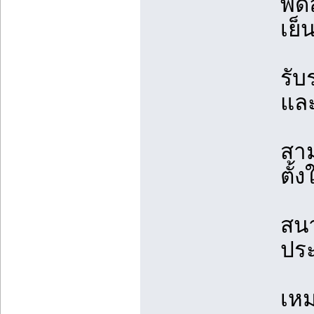
พัด
เย
รับ
และ
สาม
ตั้
สนา
ประ
เห