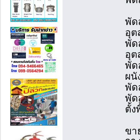
พัด
อุ
พัด
อุต
พัด
ผนั
พัด
พัด
ตั้ง
ขาย