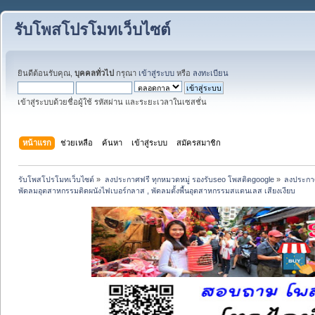
รับโพสโปรโมทเว็บไซต์
ยินดีต้อนรับคุณ,
บุคคลทั่วไป
กรุณา
เข้าสู่ระบบ
หรือ
ลงทะเบียน
เข้าสู่ระบบด้วยชื่อผู้ใช้ รหัสผ่าน และระยะเวลาในเซสชั่น
หน้าแรก
ช่วยเหลือ
ค้นหา
เข้าสู่ระบบ
สมัครสมาชิก
รับโพสโปรโมทเว็บไซต์
»
ลงประกาศฟรี ทุกหมวดหมู่ รองรับseo โพสติดgoogle
»
ลงประกาศ
พัดลมอุตสาหกรรมติดผนังไฟเบอร์กลาส , พัดลมตั้งพื้นอุตสาหกรรมสแตนเลส เสียงเงียบ