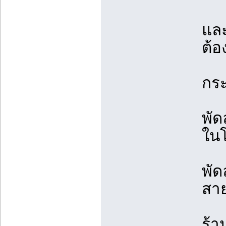
แล
ต้อ
กร
พัด
ใน
พั
สา
ร้