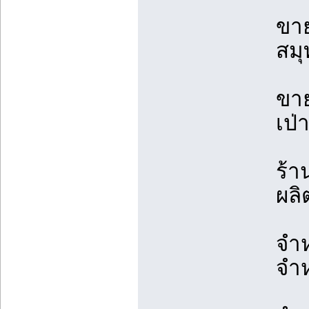
ขา
สม
ขา
เป่
ร้า
ผลิ
จำห
จำห