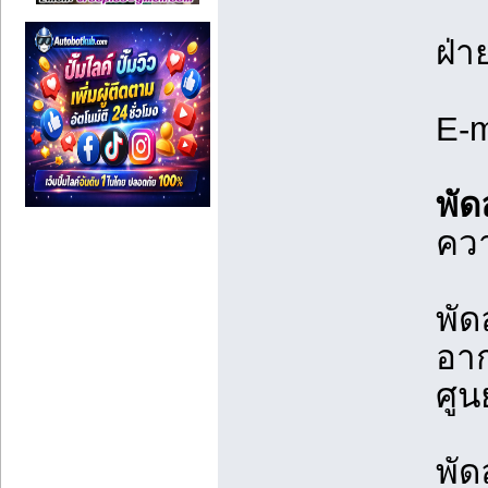
ฝ่
E-m
พัด
ควา
พัด
อา
ศูน
พัด