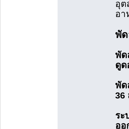
อุต
อา
พั
พัด
ดูด
พัด
36
ระ
ออ