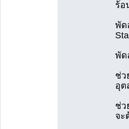
ร้อ
พัด
Sta
พั
ช่ว
อุ
ช่ว
จะต