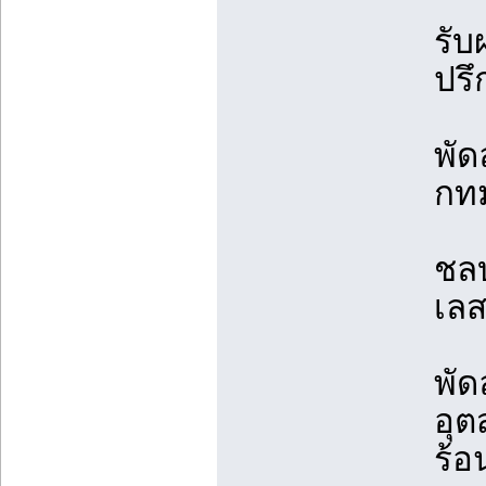
รั
ปรึ
พั
กทม
ชลบ
เล
พัด
อุ
ร้อ