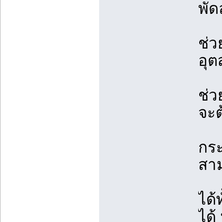
พั
ช่ว
อุ
ช่ว
จะต
กร
สา
ได้
ได้ 