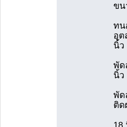
ขนา
ทนอ
อุต
นิ้ว
พัด
นิ้ว
พั
ติด
18 น