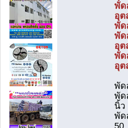
พัด
อุต
พัด
พัด
อุต
พัด
อุต
พัด
พัด
นิ้ว
พั
50 