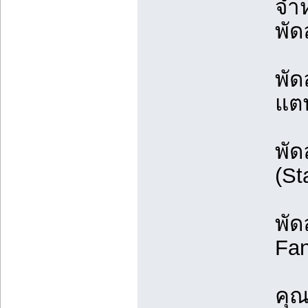
จำห
พั
พั
แต
พั
(St
พัด
Fan
คุณ