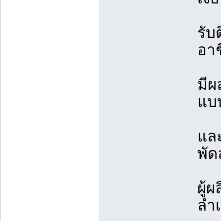
รับ
อา
มี
แบ
และ
พั
ผู้
ลำ