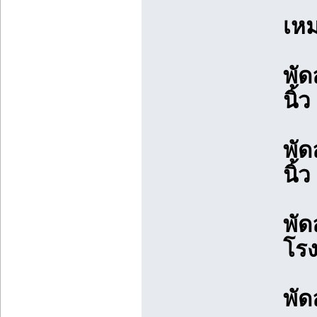
เหม
พัด
นิ้ว
พัดล
นิ้
พั
โรง
พั