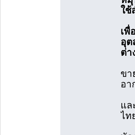
ใช
เพื
อุต
ต่า
ขา
อา
และ
ไทย