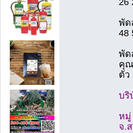
26 
พัด
48 
พัด
คุณ
ตัว
บริ
หมู
จ.