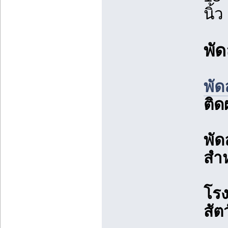
นิ้
พัด
พัด
ติด
พัด
สำ
โรง
สัต