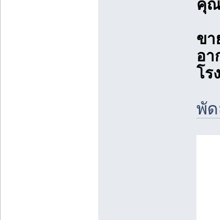
คุณ
ขา
อา
โร
พั