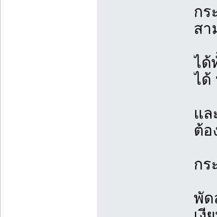
กร
สา
ได้
ได้ 
แล
ต้อ
กร
พั
เงี