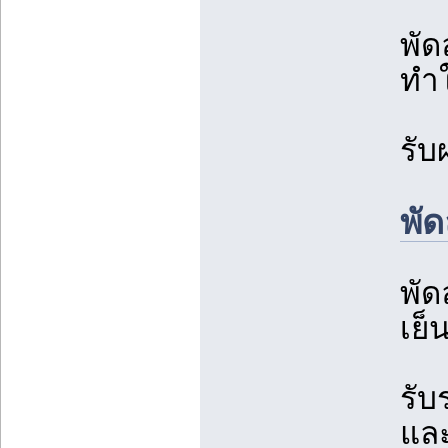
พั
ทำใ
รับ
พั
พัด
เย
รับ
และ