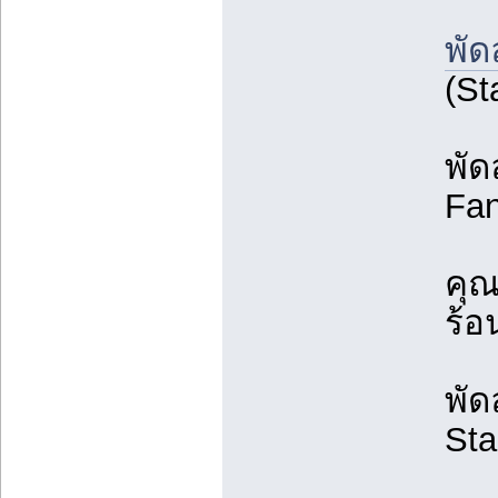
พั
(St
พัด
Fa
คุณ
ร้อ
พัด
Sta