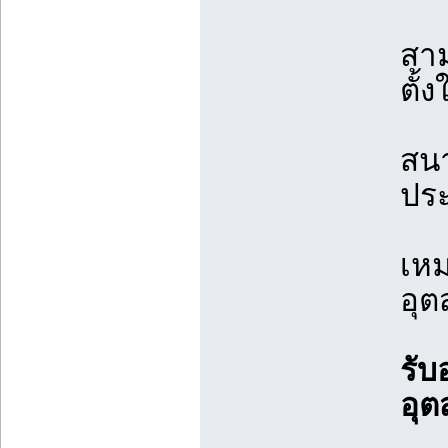
สาม
ตั้
สนา
ประ
เห
อุต
รับ
อุ