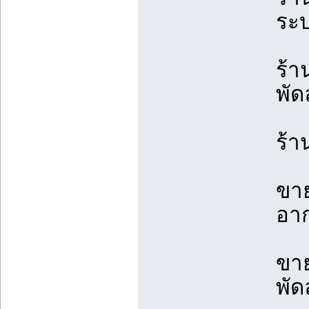
ระบ
ร้า
พัด
ร้า
ขาย
อาก
ขา
พั