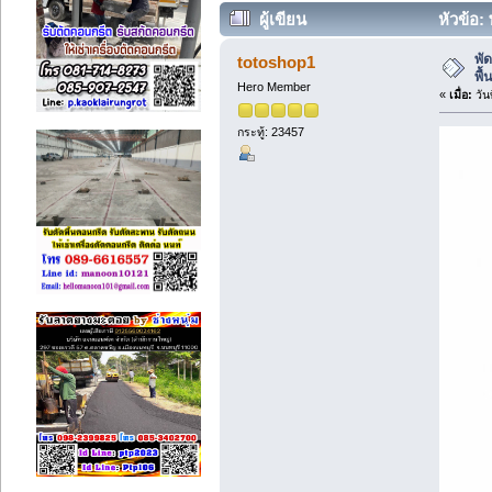
ผู้เขียน
หัวข้อ:
(อ่าน 3024 ครั้ง)
พั
totoshop1
พื
Hero Member
«
เมื่อ:
วัน
กระทู้: 23457