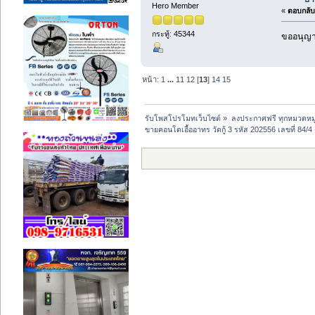
Hero Member
«
ตอบกลับ 
กระทู้: 45344
ขออนุญาต
หน้า:
1
...
11
12
[
13
]
14
15
รับโพสโปรโมทเว็บไซต์
»
ลงประกาศฟรี ทุกหมวดหมู
ขายคอนโดเอื้ออาทร วัดกู้ 3 รหัส 202556 เลขที่ 84/4