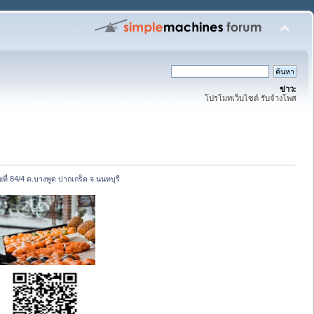
ข่าว:
โปรโมทเว็บไซต์ รับจ้างโพส
ที่ 84/4 ต.บางพูด ปากเกร็ด จ.นนทบุรี