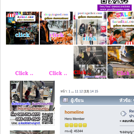
หน้า:
1
...
11
12
[
13
]
14
15
ผู้เขียน
หัวข้อ: 
Re
homeline
ปา
Hero Member
«
ตอบกลับ 
กระทู้: 45344
ขออนุญาต