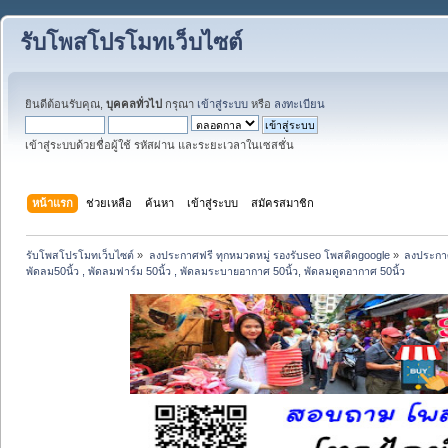
รับโพสโปรโมทเว็บไซต์
ยินดีต้อนรับคุณ,
บุคคลทั่วไป
กรุณา
เข้าสู่ระบบ
หรือ
ลงทะเบียน
เข้าสู่ระบบด้วยชื่อผู้ใช้ รหัสผ่าน และระยะเวลาในเซสชั่น
หน้าแรก
ช่วยเหลือ
ค้นหา
เข้าสู่ระบบ
สมัครสมาชิก
รับโพสโปรโมทเว็บไซต์
»
ลงประกาศฟรี ทุกหมวดหมู่ รองรับseo โพสติดgoogle
»
ลงประกาศ
พัดลม50นิ้ว , พัดลมฟาร์ม 50นิ้ว , พัดลมระบายอากาศ 50นิ้ว, พัดลมดูดอากาศ 50นิ้ว