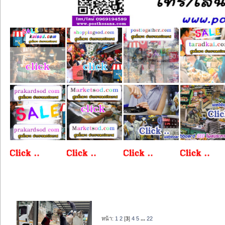
หน้า:
1
2
[
3
]
4
5
...
22