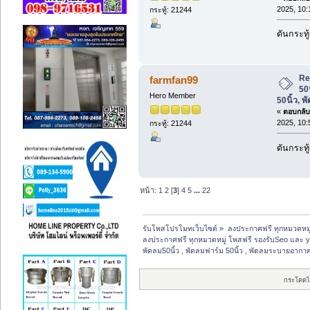
2025, 10:
กระทู้: 21244
ดันกระทู
Re
farmfan99
50
Hero Member
50นิ้ว, 
«
ตอบกลับ 
2025, 10:
กระทู้: 21244
ดันกระทู
หน้า:
1
2
[
3
]
4
5
...
22
รับโพสโปรโมทเว็บไซต์
»
ลงประกาศฟรี ทุกหมวดหมู
ลงประกาศฟรี ทุกหมวดหมู่ โพสฟรี รองรับSeo และ 
พัดลม50นิ้ว , พัดลมฟาร์ม 50นิ้ว , พัดลมระบายอากาศ
กระโดดไ