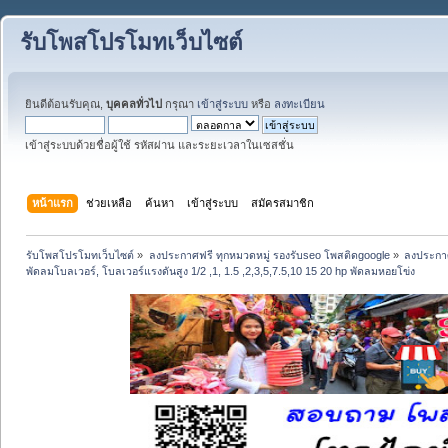
รับโพสโปรโมทเว็บไซต์
ยินดีต้อนรับคุณ,
บุคคลทั่วไป
กรุณา
เข้าสู่ระบบ
หรือ
ลงทะเบียน
เข้าสู่ระบบด้วยชื่อผู้ใช้ รหัสผ่าน และระยะเวลาในเซสชั่น
หน้าแรก
ช่วยเหลือ
ค้นหา
เข้าสู่ระบบ
สมัครสมาชิก
รับโพสโปรโมทเว็บไซต์
»
ลงประกาศฟรี ทุกหมวดหมู่ รองรับseo โพสติดgoogle
»
ลงประกาศ
พัดลมโบลเวอร์, โบลเวอร์แรงดันสูง 1/2 ,1, 1.5 ,2,3,5,7.5,10 15 20 hp พัดลมหอยโข่ง