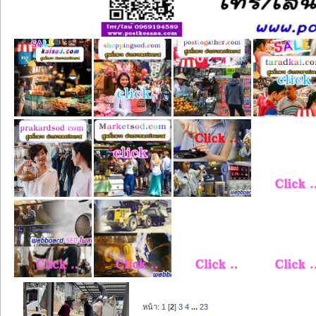
หน้า:
1
[
2
]
3
4
...
23