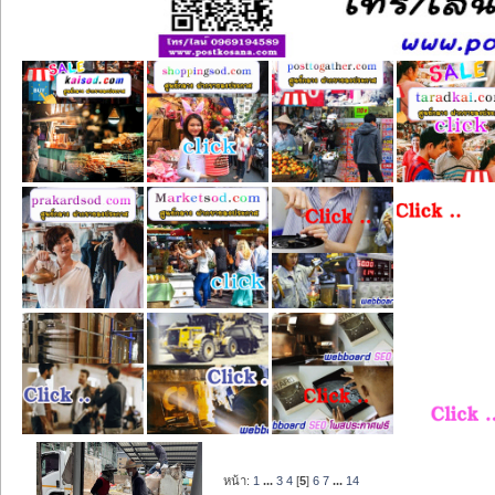
หน้า:
1
...
3
4
[
5
]
6
7
...
14