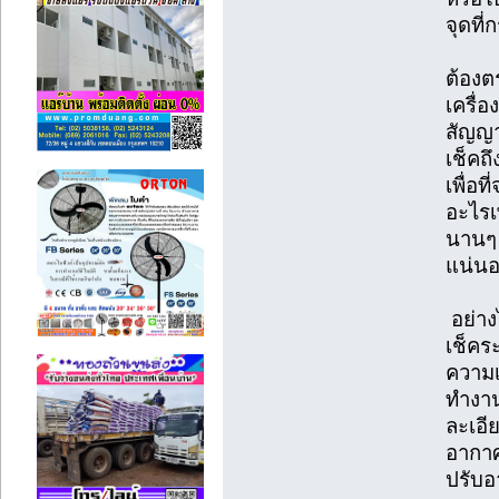
จุดที
ต้องต
เครื่อ
สัญญา
เช็คถ
เพื่อท
อะไรเพ
นานๆ 
แน่น
อย่าง
เช็คร
ความเ
ทำงา
ละเอี
อากา
ปรับอ