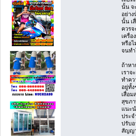
นั้น 
อย่าง
นั้น 
ควรจะ
เครื่อ
หรือไ
จนทำใ
ถ้าหา
เราจะ
ทำควา
อยู่ท
เสื่อ
สุขภา
แนะนำ
ประจำ
ปรับอ
สัญญา