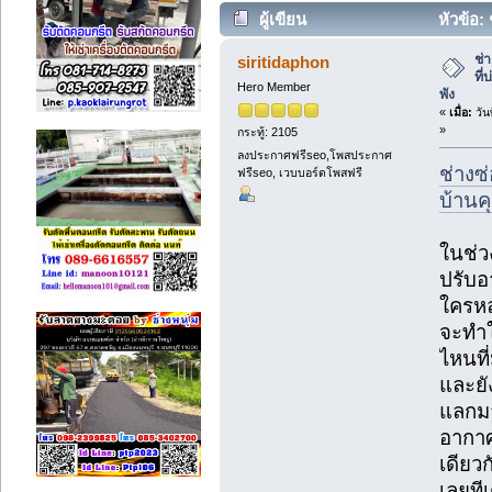
ผู้เขียน
หัวข้อ: 
กำลังจะพัง (อ่าน 21 ครั้ง)
ช่
siritidaphon
ที่
Hero Member
พัง
«
เมื่อ:
วัน
»
กระทู้: 2105
ลงประกาศฟรีseo,โพสประกาศ
ช่างซ่
ฟรีseo, เวบบอร์ดโพสฟรี
บ้านค
ในช่วง
ปรับอ
ใครหล
จะทำให
ไหนที่
และยัง
แลกมาก
อากาศ
เดียว
เลยที