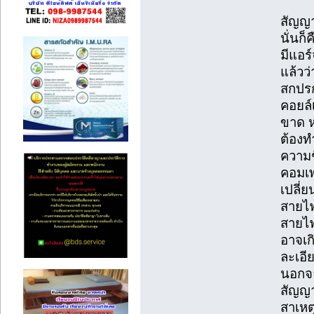
สัญญา
นั่นก็
มีแอร
แล้วว
สกปรก
คอยล์
ขาด ห
ต้องท
ความช
คอมเพร
เปลี่
สายไฟ
สายไฟ
อาจเ
ละเอีย
นอกจา
สัญญาณ
สาเหต