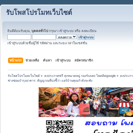
รับโพสโปรโมทเว็บไซต์
ยินดีต้อนรับคุณ,
บุคคลทั่วไป
กรุณา
เข้าสู่ระบบ
หรือ
ลงทะเบียน
เข้าสู่ระบบด้วยชื่อผู้ใช้ รหัสผ่าน และระยะเวลาในเซสชั่น
หน้าแรก
ช่วยเหลือ
ค้นหา
เข้าสู่ระบบ
สมัครสมาชิก
รับโพสโปรโมทเว็บไซต์
»
ลงประกาศฟรี ทุกหมวดหมู่ รองรับseo โพสติดgoogle
»
ลงประกาศ
ช่างซ่อมบำรุงอาคาร: สัญญาณที่บ่งชี้ว่า แอร์บ้านคุณกำลังจะพัง