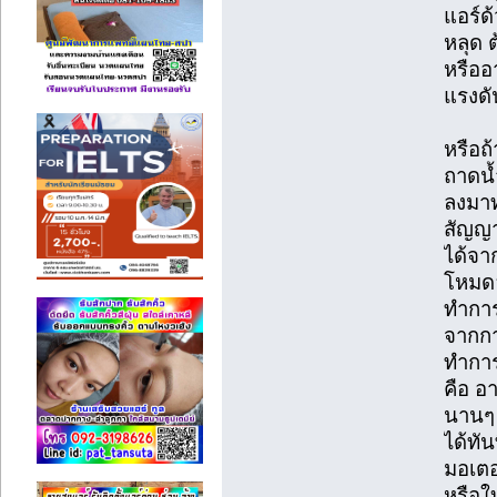
แอร์ด้
หลุด 
หรืออา
แรงดั
หรือถ้
ถาดน้
ลงมาท
สัญญา
ได้จา
โหมดล
ทำการ
จากกา
ทำการ
คือ อา
นานๆ 
ได้ทั
มอเตอ
หรือใ