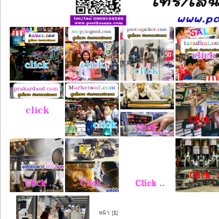
หน้า: [
1
]