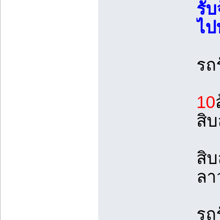
รับ
ไป
รถ
10
สิบ
สิ
ลา
รถ