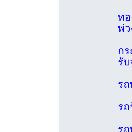
ทอ
พ่ว
กระ
รับ
รถ
รถร
รถห