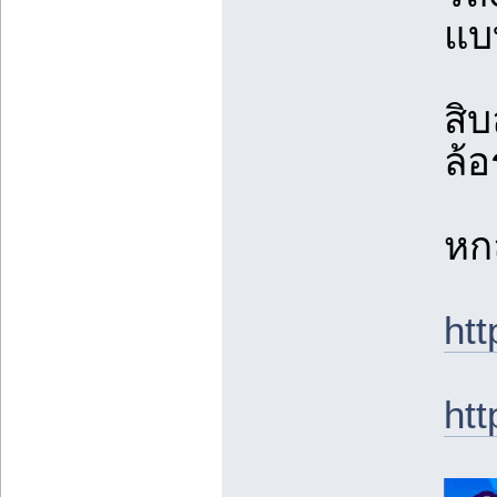
แบบ
สิบ
ล้อ
หกล
htt
ht