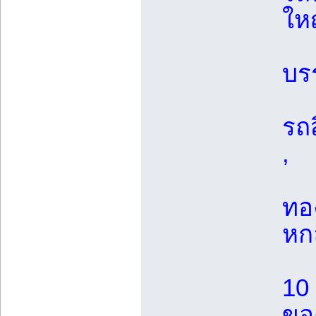
ใหญ
บร
รถส
,
ทอง
หก
10 
ขอ