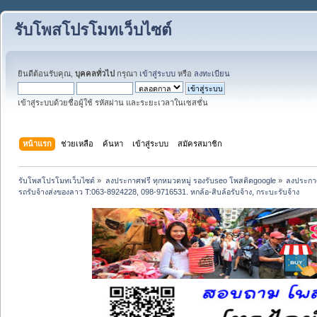
รับโพสโปรโมทเว็บไซต์
ยินดีต้อนรับคุณ,
บุคคลทั่วไป
กรุณา
เข้าสู่ระบบ
หรือ
ลงทะเบียน
เข้าสู่ระบบด้วยชื่อผู้ใช้ รหัสผ่าน และระยะเวลาในเซสชั่น
หน้าแรก
ช่วยเหลือ
ค้นหา
เข้าสู่ระบบ
สมัครสมาชิก
รับโพสโปรโมทเว็บไซต์
»
ลงประกาศฟรี ทุกหมวดหมู่ รองรับseo โพสติดgoogle
»
ลงประกาศ
รถรับจ้างส่งของลาว T:063-8924228, 098-9716531. หกล้อ-สิบล้อรับจ้าง, กระบะรับจ้าง