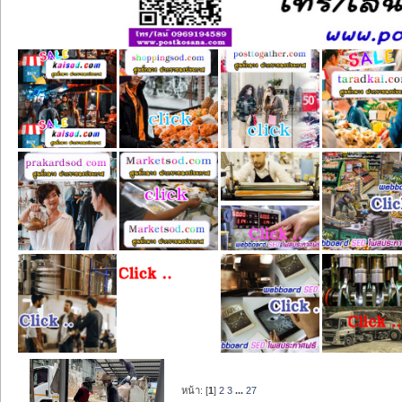
หน้า: [
1
]
2
3
...
27