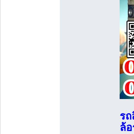
รถส
ล้อ