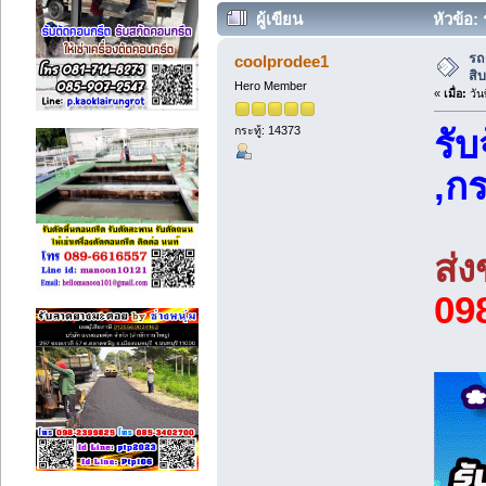
ผู้เขียน
หัวข้อ: 
รถ
coolprodee1
สิบ
Hero Member
«
เมื่อ:
วัน
กระทู้: 14373
รับ
,กร
ส่
09