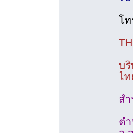
โท
TH
บริ
ไท
สำน
ตำ
จ.