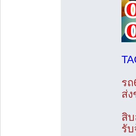
TA
รถ6
ส่
สิบ
รั