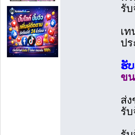
รั
เทน
ปร
ຮັບ
ขน
ส่
รั
รั