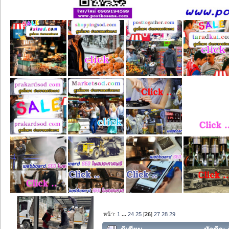
หน้า:
1
...
24
25
[
26
]
27
28
29