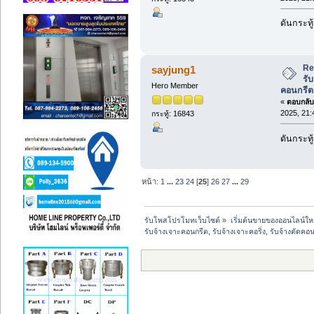
ดันกระทู
Re
sayjung1
รับ
Hero Member
คอนกรีต
«
ตอบกลับ 
2025, 21:
กระทู้: 16843
ดันกระทู
หน้า:
1
...
23
24
[
25
]
26
27
...
29
รับโพสโปรโมทเว็บไซต์
»
เริ่มต้นขายของออนไลน์ให
รับจ้างเจาะคอนกรีต, รับจ้างเจาะคอริ่ง, รับจ้างตัดคอ