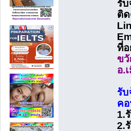
รับ
ติด
Li
Em
ที่
ขว
อ.เ
รับ
คอน
1.ร
2.ร