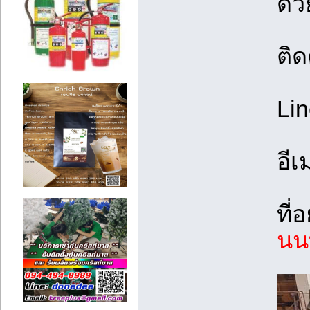
ด้ว
ติด
Lin
อีเ
ที่อ
นนท