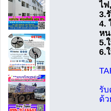
ไฟ
3.ร
4. 
หน
5.ใ
6.ใ
TA
รับ
ด้ว