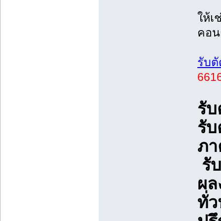
ให้เช
คอน
รับต
661
รั
รั
ภา
รั
ผล
ทั่