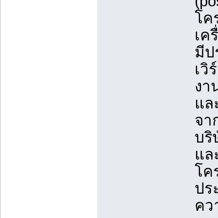
(po
โคร
เคร
มีป
เวิ
งาน
แล
จาก
บริ
และ
โคร
ปร
คว