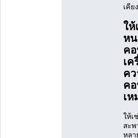
เคีย
ให้
หนา
คอน
เคร
คว
คอน
เหม
ให้เช
สะพา
หลา