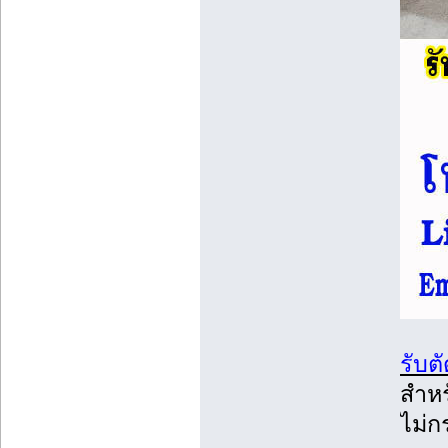
รับตั
สำหร
ไม่ก