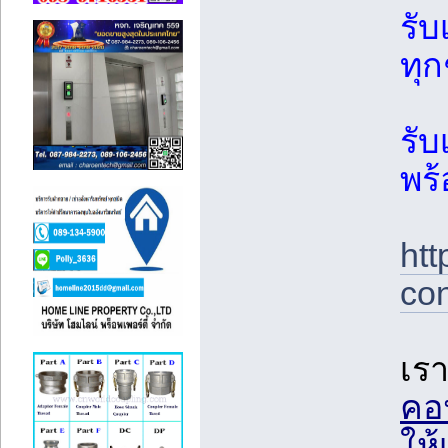
รั
ทุก
รับ
พร
htt
co
เรา
คอน
ให้