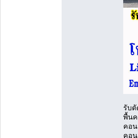
รับต
พื้น
คอนก
คอนก