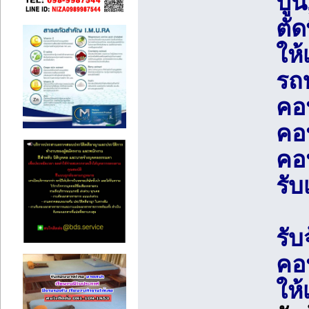
ปูน
ตัด
ให้
รถบ
คอน
คอน
คอ
รั
รับ
คอ
ให้