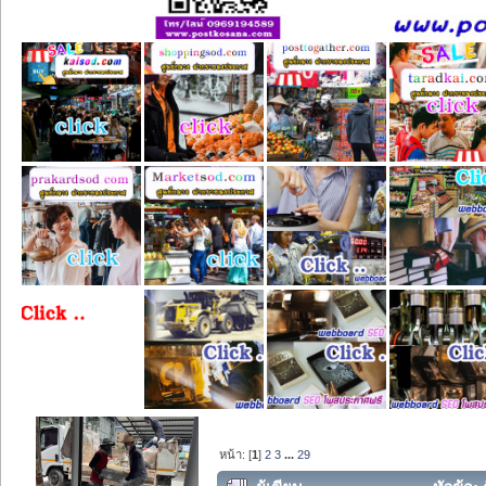
หน้า: [
1
]
2
3
...
29