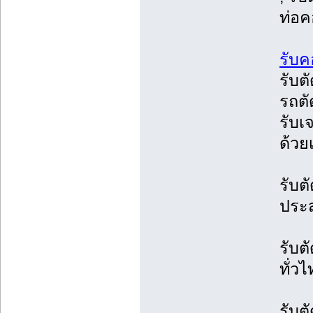
ท่อค
รับค
รับต
รถตั
รับเ
ด้วย
รับต
ประส
รับต
ทั่ว
รับต