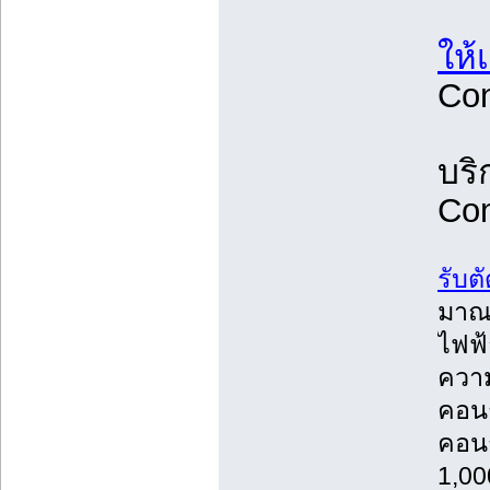
ให้
Con
บริ
Con
รับต
มาณม
ไฟฟ้
ความล
คอนก
คอนก
1,00