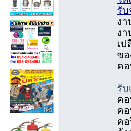
รับ
งา
งาน
เปล
ขอ
คอ
รั
คอ
คอน
คอร