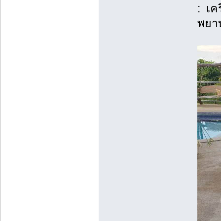
: เค
พยาบ