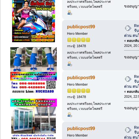
ลงประกาศฟรีseo,โพสประกาศ
ขออนุญาต
ฟรีseo, เวบบอร์ดโพสฟรี
Re
publicpost99
รั
Hero Member
ด่วน สน
«
ตอบกลับ 
2024, 20:
กระทู้: 18478
ลงประกาศฟรีseo,โพสประกาศ
ขออนุญาต
ฟรีseo, เวบบอร์ดโพสฟรี
Re
publicpost99
รั
Hero Member
ด่วน สน
«
ตอบกลับ 
2024, 22:
กระทู้: 18478
ลงประกาศฟรีseo,โพสประกาศ
ขออนุญาต
ฟรีseo, เวบบอร์ดโพสฟรี
Re
publicpost99
รั
Hero Member
ด่วน สน