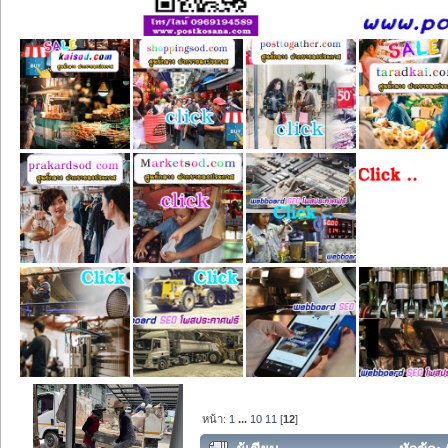
หน้า:
1
...
10
11
[
12
]