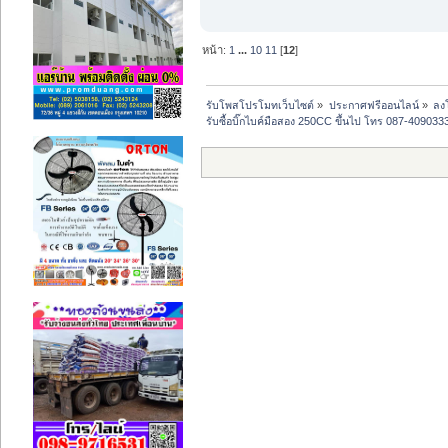
หน้า:
1
...
10
11
[
12
]
รับโพสโปรโมทเว็บไซต์
»
ประกาศฟรีออนไลน์
»
ลง
รับซื้อบิ๊กไบค์มือสอง 250CC ขึ้นไป โทร 087-4090333 