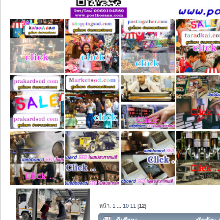
หน้า:
1
...
10
11
[
12
]