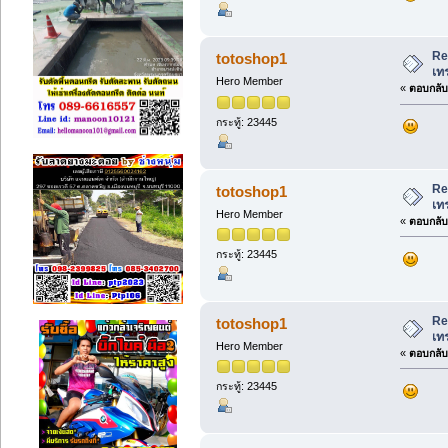
Re
totoshop1
เท
Hero Member
«
ตอบกลับ 
กระทู้: 23445
Re
totoshop1
เท
Hero Member
«
ตอบกลับ 
กระทู้: 23445
Re
totoshop1
เท
Hero Member
«
ตอบกลับ 
กระทู้: 23445