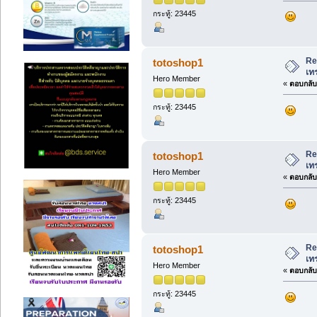
กระทู้: 23445
Re
totoshop1
เท
Hero Member
«
ตอบกลับ 
กระทู้: 23445
Re
totoshop1
เท
Hero Member
«
ตอบกลับ 
กระทู้: 23445
Re
totoshop1
เท
Hero Member
«
ตอบกลับ 
กระทู้: 23445