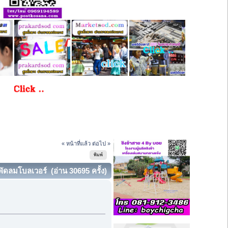
« หน้าที่แล้ว
ต่อไป »
พิมพ์
ัดลมโบลเวอร์ (อ่าน 30695 ครั้ง)