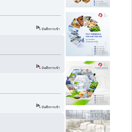
บันทึกการเข้า
บันทึกการเข้า
บันทึกการเข้า