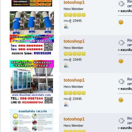
Re
totoshop1
เท
Hero Member
«
ตอบกลับ 
กระทู้: 23445
Re
totoshop1
เท
Hero Member
«
ตอบกลับ 
กระทู้: 23445
Re
totoshop1
เท
Hero Member
«
ตอบกลับ 
กระทู้: 23445
Re
totoshop1
เท
Hero Member
«
ตอบกลับ 