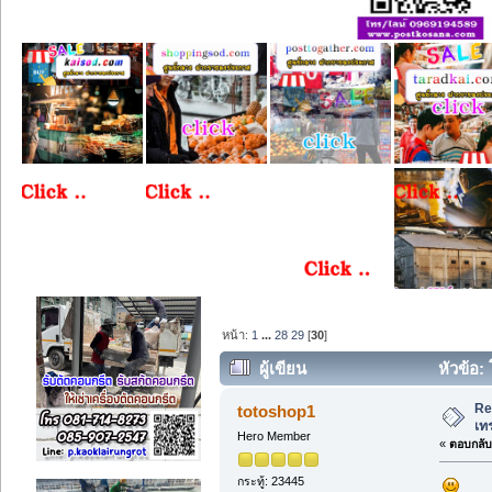
หน้า:
1
...
28
29
[
30
]
ผู้เขียน
หัวข้อ:
Re
totoshop1
เท
Hero Member
«
ตอบกลับ 
กระทู้: 23445