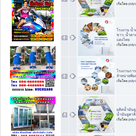
เริ่มโดย
poly
โรงงาน น้
ขาว, น้ำตา
แดงไทย
เริ่มโดย
poly
โรงงานการ
จำหน่ายพิม
เริ่มโดย
poly
ผลิตน้ำมันย
น้ำมันยูคา
เริ่มโดย
poly