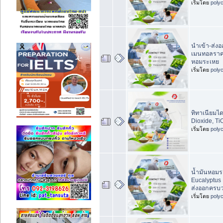
เริ่มโดย
poly
นำเข้า-ส่งอ
เมนทอลราค
หอมระเหย
เริ่มโดย
poly
ทิทาเนียมได
Dioxide, Ti
เริ่มโดย
poly
น้ำมันหอมร
Eucalyptus 
ส่งออกครบ
เริ่มโดย
poly