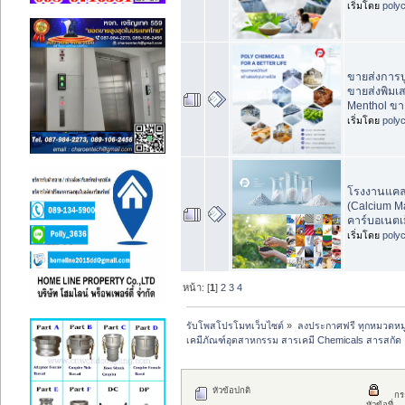
เริ่มโดย
poly
ขายส่งการบ
ขายส่งพิมเ
Menthol ขา
เริ่มโดย
poly
โรงงานแคล
(Calcium M
คาร์บอเนตเ
เริ่มโดย
poly
หน้า: [
1
]
2
3
4
รับโพสโปรโมทเว็บไซต์
»
ลงประกาศฟรี ทุกหมวดหมู
เคมีภัณฑ์อุตสาหกรรม สารเคมี Chemicals สารสกัด
หัวข้อปกติ
กร
หัวข้อที่