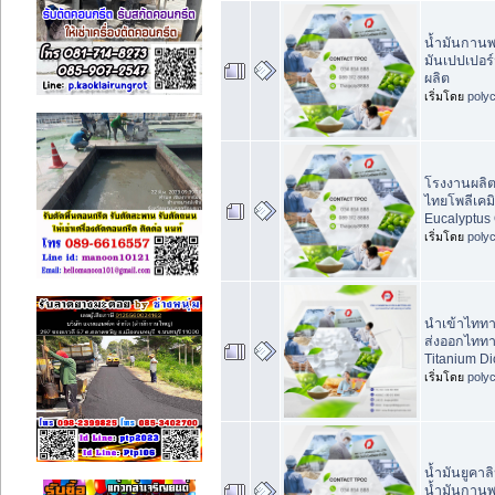
น้ำมันกานพ
มันเปปเปอร์
ผลิต
เริ่มโดย
poly
โรงงานผลิตน
ไทยโพลีเคมิ
Eucalyptus 
เริ่มโดย
poly
นำเข้าไททา
ส่งออกไททา
Titanium Di
เริ่มโดย
poly
น้ำมันยูคาล
น้ำมันกานพ