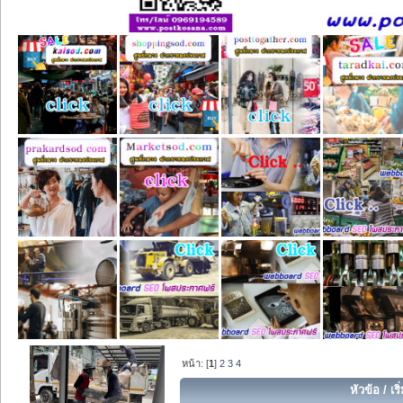
หน้า: [
1
]
2
3
4
หัวข้อ
/
เร