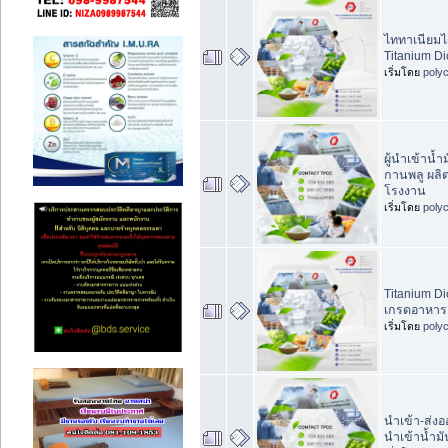
ไททาเนียมไ
Titanium D
เริ่มโดย
poly
ผู้นำเข้าน้
กานพลู ผลิ
โรงงาน
เริ่มโดย
poly
Titanium Di
เกรดอาหาร
เริ่มโดย
poly
นำเข้า-ส่งอ
นำเข้าน้ำมั