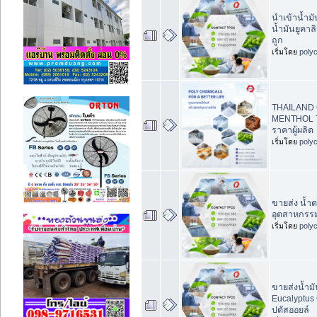
นำเข้าน้ำม
น้ำมันยูคาล
ถูก
เริ่มโดย
poly
THAILAND
MENTHOL 
ราคาผู้ผลิต
เริ่มโดย
poly
ขายส่ง น้ำ
อุตสาหกรร
เริ่มโดย
poly
ขายส่งน้ำม
Eucalyptus 
ปตัสออยล์