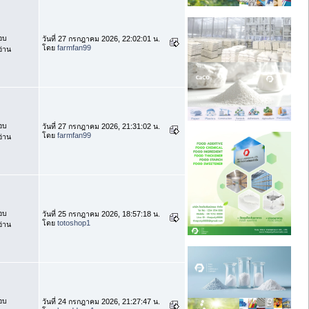
อบ
วันที่ 27 กรกฎาคม 2026, 22:02:01 น.
โดย
farmfan99
่าน
อบ
วันที่ 27 กรกฎาคม 2026, 21:31:02 น.
โดย
farmfan99
่าน
อบ
วันที่ 25 กรกฎาคม 2026, 18:57:18 น.
โดย
totoshop1
่าน
อบ
วันที่ 24 กรกฎาคม 2026, 21:27:47 น.