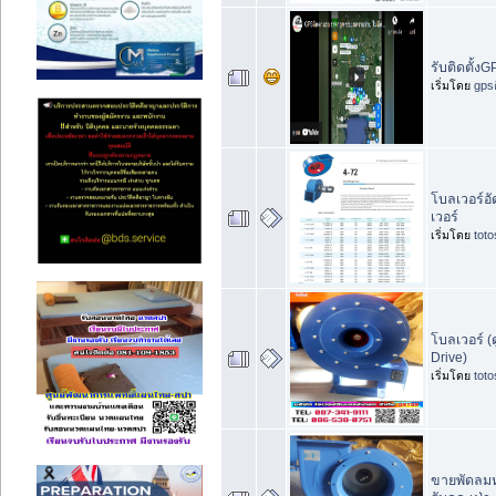
รับติดตั้งG
เริ่มโดย
gps
โบลเวอร์อั
เวอร์
เริ่มโดย
tot
โบลเวอร์ (
Drive)
เริ่มโดย
tot
ขายพัดลมห