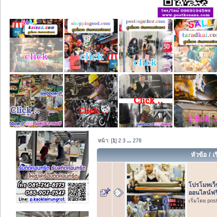
หน้า: [
1
]
2
3
...
278
หัวข้อ
/
เ
โปรโมทเว็
ออนไลน์ฟร
เริ่มโดย po