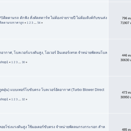
PSติดตามรถ ดักฟัง สั่งตัดสตาร์ท ไม่ต้องจ่ายรายปี ไม่ต้องลิงค์กับขนส่ง
796 ต
ติดตามรถราคาถูก
71907 อ
«
1
2
3
...
54
»
ดอากาศ, โบลเวอร์แรงดันสูง, โอเวอร์ อินเตอร์เทรด จำหน่ายพัดลมโบล
446 ต
30630 อ
oshop1
«
1
2
3
...
30
»
ดูดฝุ่น) แบบเทอร์โบขับตรง โบลเวอร์อัดอากาศ (Turbo Blower Direct
473 ต
30950 อ
oshop1
«
1
2
3
...
32
»
อยโข่งแรงดันสูง ใช้มอเตอร์ขับตรง จำหน่ายพัดลมกรงกระรอก สําห
485 ต