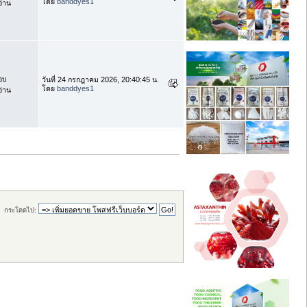
โดย
banddyes1
่าน
อบ
วันที่ 24 กรกฎาคม 2026, 20:40:45 น.
โดย
banddyes1
่าน
กระโดดไป: