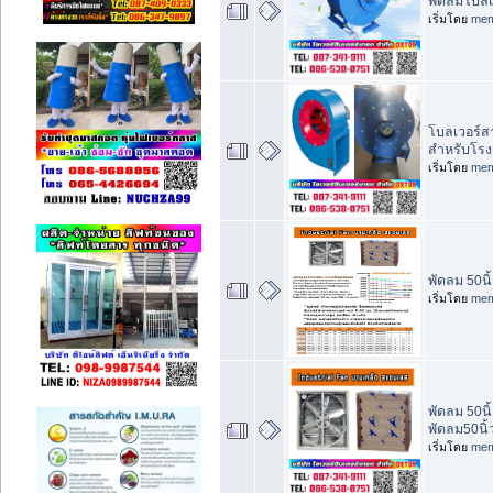
พัดลมโบลเว
เริ่มโดย
mem
โบลเวอร์ส
สำหรับโร
เริ่มโดย
mem
พัดลม 50น
เริ่มโดย
mem
พัดลม 50นิ
พัดลม50นิ้
เริ่มโดย
mem