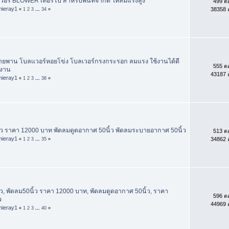
อร์ BLOWER เทอร์โบ สำหรับพื้นที่จำกัด ให้ลมแรงสูง
499 ต
ieray1
38358 อ
«
1
2
3
...
34
»
ายพาน โบลเเวอร์หอยโข่ง โบลเวอร์กรงกระรอก ลมแรง ใช้งานได้ดี
555 ต
งงาน
43187 อ
ieray1
«
1
2
3
...
38
»
ิ้ว ราคา 12000 บาท พัดลมดูดอากาศ 50นิ้ว พัดลมระบายอากาศ 50นิ้ว
513 ต
ieray1
34862 อ
«
1
2
3
...
35
»
้ว, พัดลม50นิ้ว ราคา 12000 บาท, พัดลมดูดอากาศ 50นิ้ว, ราคา
596 ต
ว
44969 อ
ieray1
«
1
2
3
...
40
»