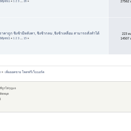
ddyes1
27562 อ
«
1
2
3
...
26
»
ราคาถูก ชิงช้ามีหลังคา, ชิงช้ากลม ,ชิงช้าเหลี่ยม สามารถสั่งทำได้
223 ต
ddyes1
14507 อ
«
1
2
3
...
15
»
ง
»
เพิ่มยอดขาย โพสฟรีเว็บบอร์ด
ที่ถูกใส่กุญแจ
ติดหมุด
์