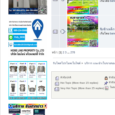
เริ่มโดย
ban
ชิงช้าเหล็ก
เริ่มโดย
ban
หน้า: [
1
]
2
3
...
278
รับโพสโปรโมทเว็บไซต์
»
บริการ แนะนำเว็บขายขอ
หัวข้อปกติ
หัวข้อ
หัวข้อ
Hot Topic (More than 15 replies)
โพลล
Very Hot Topic (More than 25 replies)