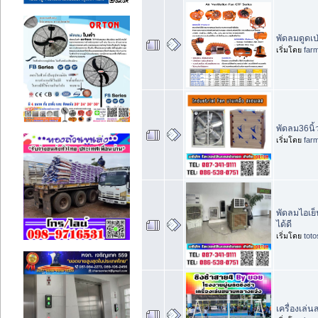
พัดลมดูดเป
เริ่มโดย
far
พัดลม36นิ้
เริ่มโดย
far
พัดลมไอเย็
ได้ดี
เริ่มโดย
tot
เครื่องเล่