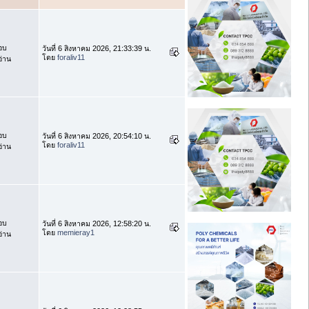
อบ
วันที่ 6 สิงหาคม 2026, 21:33:39 น.
โดย
foraliv11
่าน
อบ
วันที่ 6 สิงหาคม 2026, 20:54:10 น.
โดย
foraliv11
่าน
อบ
วันที่ 6 สิงหาคม 2026, 12:58:20 น.
โดย
memieray1
่าน