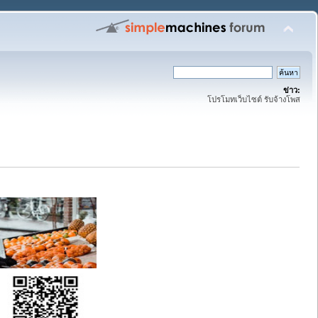
ข่าว:
โปรโมทเว็บไซต์ รับจ้างโพส