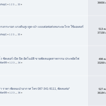
36656 อ
oshop1
«
1
2
3
...
33
»
รงกระรอก แรงดันสูง ดูด-เป่า แบบต่อท่อส่งลมระยะไกล ใช้มอเตอร์
513 ต
37158 อ
oshop1
«
1
2
3
...
35
»
ิ้ว ชัตเตอร์ เปิด ปิด อัตโนมัติ ขายพัดลมอุตสาหกรรม ประหยัดไฟ
498 ต
mfan99
33269 อ
«
1
2
3
...
34
»
่า ราคา พัดลมเป่าอากาศ โทร 087-341-9111, พัดลมท่อ*
527 ต
mfan99
36184 อ
«
1
2
3
...
36
»