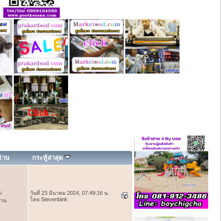
อ่าน
กระทู้ล่าสุด
บ
วันที่ 23 มีนาคม 2024, 07:49:16 น.
โดย Stevenbink
่าน