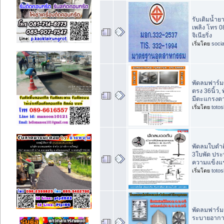
รับเติมน้ำย
เพลิง โทร 0
จิเนียริ่ง
เริ่มโดย
socia
พัดลมฟาร์ม
ตรง 36นิ้ว,
มีตะแกรงต
เริ่มโดย
toto
พัดลมใบดำติ
3ใบพัด ประห
ความแข็งแ
เริ่มโดย
toto
พัดลมฟาร์ม
ระบายอากา