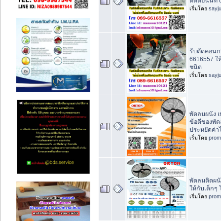
ติดต่อนนท์
เริ่มโดย
sayj
รับตัดคอนกร
6616557 ให้
ชนิด
เริ่มโดย
sayj
พัดลมผนัง 
ข้อดีของพั
ประหยัดค่า
เริ่มโดย
prom
พัดลมติดผน
ให้กับเด็กๆ
เริ่มโดย
prom