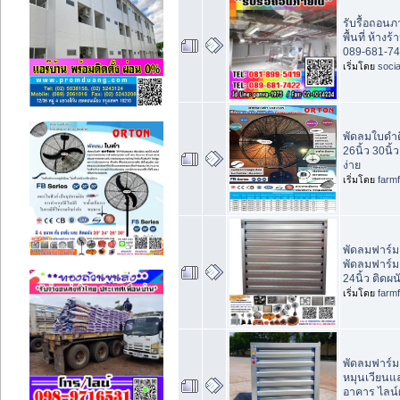
รับรื้อถอน
พื้นที่ ห้า
089-681-74
เริ่มโดย
socia
พัดลมใบดำติ
26นิ้ว 30นิ้ว
ง่าย
เริ่มโดย
farm
พัดลมฟาร์ม 
พัดลมฟาร์ม 
24นิ้ว ติดผน
เริ่มโดย
farm
พัดลมฟาร์ม 
หมุนเวียนแ
อาคาร ไลน์ผ