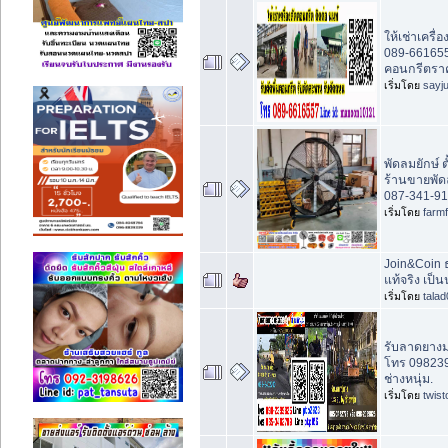
ให้เช่าเครื่
089-6616557
คอนกรีตรา
เริ่มโดย
sayj
พัดลมยักษ์ 
ร้านขายพัด
087-341-9
เริ่มโดย
farm
Join&Coin ธ
แท้จริง เป็
เริ่มโดย
tala
รับลาดยางม
โทร 09823
ช่างหนุ่ม.
เริ่มโดย
twis