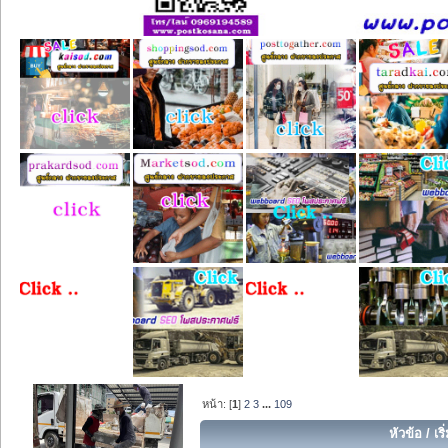
หน้า: [
1
]
2
3
...
109
หัวข้อ
/
เร