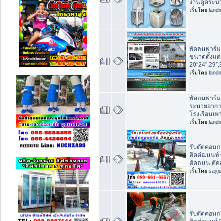
งานดูดระบ
เริ่มโดย
land
พัดลมฟาร์ม 
ขนาดตั้งแต่
20″24",29″,
เริ่มโดย
land
พัดลมฟาร์ม
ระบายอากาศ
โรงเรือนเพ
เริ่มโดย
land
รับตัดคอนกร
ติดต่อ.นนท์
ตัดถนน ตั
เริ่มโดย
sayj
รับตัดคอนก