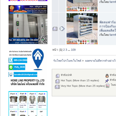
เริ่มโดย
farm
พัดลมฟาร์ม
การป้องกันแ
เพิ่มผลผลิต
เริ่มโดย
farm
หน้า: [
1
]
2
3
...
109
รับโพสโปรโมทเว็บไซต์
»
ยอดขายไม่ดีควรทำอย่างไ
หัวข้อปกติ
หัวข้อ
หัวข้อ
Hot Topic (More than 15 replies)
โพลล
Very Hot Topic (More than 25 replies)