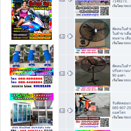
7148273..
เริ่มโดย
hite
พัดลมใบดำติ
ใบดำขาเดี่ย
ทนทาน เสีย
เริ่มโดย
toto
พัดลมใบดำขา
ปรับความแรง
90 องศา
เริ่มโดย
toto
รับตัดคอนก
085-907-25
แมคโคร
เริ่มโดย
hite