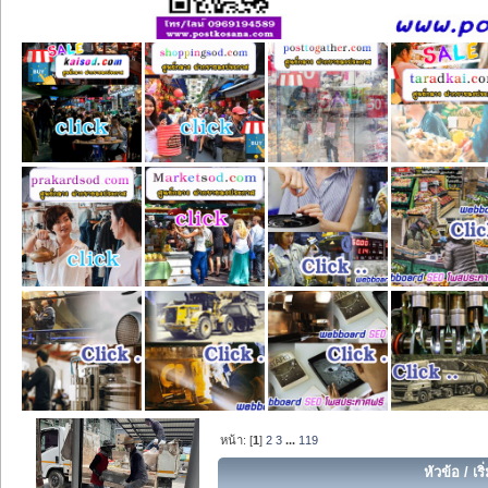
หน้า: [
1
]
2
3
...
119
หัวข้อ
/
เร