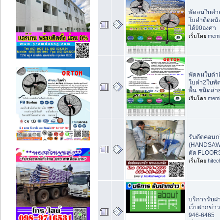
พัดลมใบดำตั
ใบดำติดผนั
ได้90องศา
เริ่มโดย
memi
พัดลมใบดำต
ใบดำ2ใบพัด 
พื้น ชนิดส่า
เริ่มโดย
memi
รับตัดคอนก
(HANDSAW)
ตัด FLOO
เริ่มโดย
hite
บริการรับฝา
เว็บฝากข่าว
946-6465