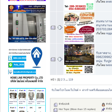
เริ่มโดย
anat
สนทนาภาษาอ
สนุกสนานแล
203703,08
เริ่มโดย
regg
รับลาดยาง,
0982399825
หนุ่ม. รับป
เริ่มโดย
twis
หน้า: [
1
]
2
3
...
119
รับโพสโปรโมทเว็บไซต์
»
ฝากร้านฟรีเพิ่มยอดออนไล
หัวข้อปกติ
หัวข้อ
หัวข้อ
Hot Topic (More than 15 replies)