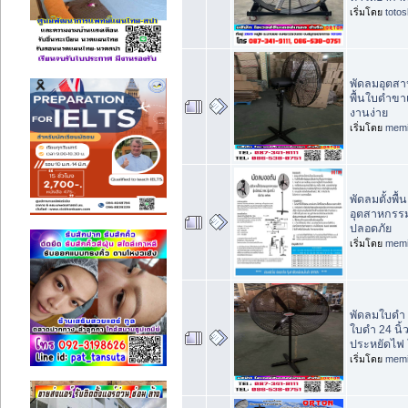
เริ่มโดย
toto
พัดลมอุตสาห
พื้นใบดำขาเ
งานง่าย
เริ่มโดย
memi
พัดลมตั้งพื
อุตสาหกรรมข
ปลอดภัย
เริ่มโดย
memi
พัดลมใบดำ 
ใบดำ 24 นิ้
ประหยัดไฟ 
เริ่มโดย
memi