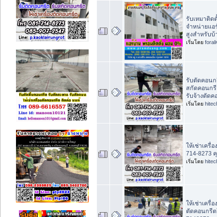
รับเหมาติดต
จำหน่ายแอร
สูงสำหรับบ้
เริ่มโดย
foral
รับตัดคอนก
สกัดคอนกรี
รับจ้างตัดค
เริ่มโดย
hite
ให้เช่าเครื
714-8273 ค
เริ่มโดย
hite
ให้เช่าเครื่
ตัดคอนกรีตใ