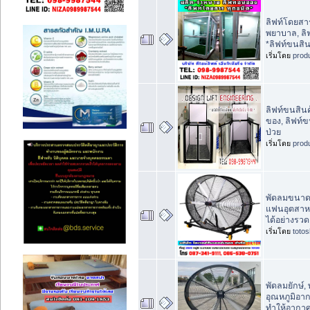
ลิฟท์โดยสา
พยาบาล, ลิฟ
*ลิฟท์ขนสิน
เริ่มโดย
prod
ลิฟท์ขนสินค
ของ, ลิฟท์ข
ป่วย
เริ่มโดย
prod
พัดลมขนาดให
แฟนอุตสาห
ได้อย่างรวด
เริ่มโดย
toto
พัดลมยักษ์,
อุณหภูมิอาก
ทำให้อากาศ