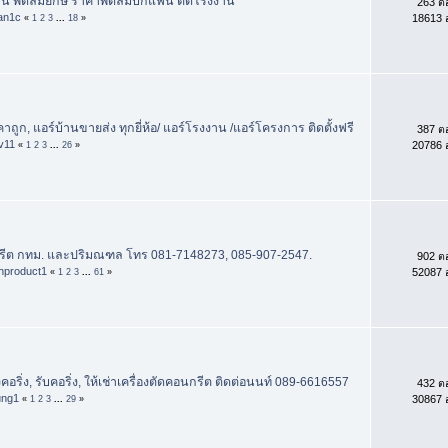
ฟน พัดลมยักษ์ ราคาพัดลมบิ๊กแฟน ติดโรงงาน*
263 ต
an1c
18613 อ
«
1
2
3
...
18
»
าถูก, แอร์บ้านขายส่ง ทุกยี่ห้อ/ แอร์โรงงาน /แอร์โครงการ ติดตั้งฟรี
387 ต
iv11
20786 อ
«
1
2
3
...
26
»
รีต กทม. และปริมณฑล โทร 081-7148273, 085-907-2547.
902 ต
chproduct1
52087 อ
«
1
2
3
...
61
»
องคอริ่ง, รับคอริ่ง, ให้เช่าเครื่องตัดคอนกรีต ติดต่อนนท์ 089-6616557
432 ต
ung1
30867 อ
«
1
2
3
...
29
»