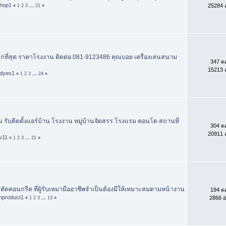
shop1
25284 อ
«
1
2
3
...
21
»
ถูกที่สุด ราคาโรงงาน ติดต่อ 081-9123486 คุณบอย เครื่องเล่นสนาม
347 ต
15213 อ
dyes1
«
1
2
3
...
24
»
น รับติดตั้งแอร์บ้าน โรงงาน หมู่บ้านจัดสรร โรงแรม คอนโด สถานที่
304 ต
20911 อ
iv11
«
1
2
3
...
21
»
รับตัดคอนกรีต ที่ผู้รับเหมามืออาชีพจำเป็นต้องมีให้เหมาะสมตามหน้างาน
194 ต
chproduct1
2866 อ
«
1
2
3
...
13
»