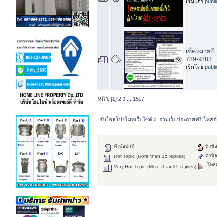
เริ่มโดย
publ
เช็คหมายจั
789-9883.
เริ่มโดย
publ
หน้า: [
1
]
2
3
...
1517
รับโพสโปรโมทเว็บไซต์
»
รวมเว็บประกาศฟรี โพสต
หัวข้อปกติ
หัวข้อ
หัวข้อ
Hot Topic (More than 15 replies)
โพลล
Very Hot Topic (More than 25 replies)