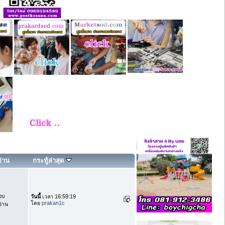
อ่าน
กระทู้ล่าสุด
อบ
วันนี้
เวลา 16:59:19
โดย
prakan1c
่าน