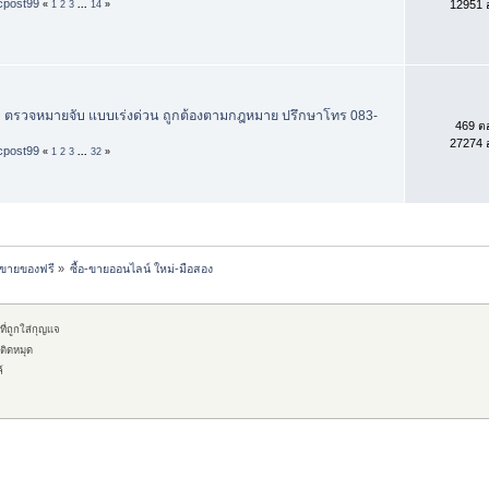
icpost99
12951 อ
«
1
2
3
...
14
»
บ ตรวจหมายจับ แบบเร่งด่วน ถูกต้องตามกฎหมาย ปรึกษาโทร 083-
469 ต
27274 อ
icpost99
«
1
2
3
...
32
»
์ขายของฟรี
»
ซื้อ-ขายออนไลน์ ใหม่-มือสอง
ที่ถูกใส่กุญแจ
ติดหมุด
์