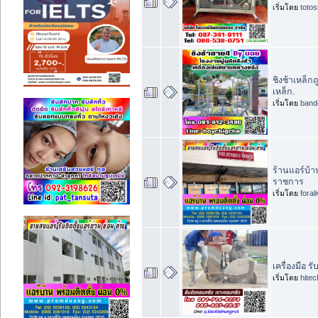
เริ่มโดย
toto
ชิงช้าเหล็ก
เหล็ก.
เริ่มโดย
band
ร้านแอร์บ้า
ราชการ
เริ่มโดย
foral
เครื่องมือ 
เริ่มโดย
hite