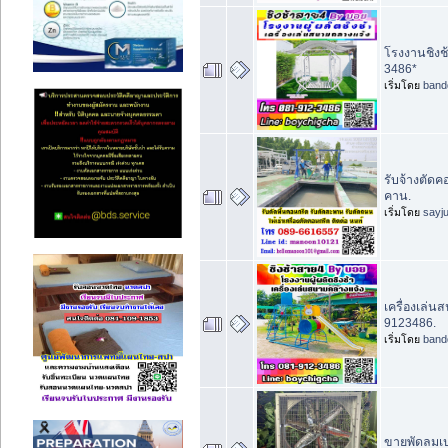
โรงงานชิงช้
3486*
เริ่มโดย
band
รับจ้างตัดค
คาน.
เริ่มโดย
sayj
เครื่องเล่น
9123486.
เริ่มโดย
band
ขายพัดลมเป่