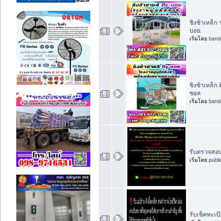
ชิงช้าเหล็
บอย.
เริ่มโดย
band
ชิงช้าเหล็ก
ซอล
เริ่มโดย
band
รับตรวจสอบ
เริ่มโดย
publ
รับเช็คทะเบ