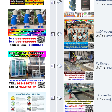
พัดลมบิ๊กแ
เริ่มโดย
prak
แอร์บ้านราค
เริ่มโดย
foral
รับตัดคอนก
เริ่มโดย
hite
ให้เช่าเครื่
เริ่มโดย
sayj