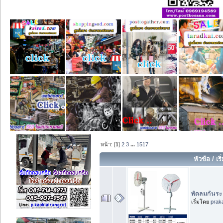
หน้า: [
1
]
2
3
...
1517
หัวข้อ
/
เร
พัดลมกันระ
เริ่มโดย
prak