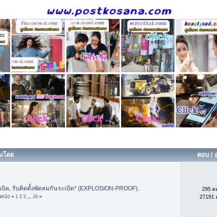
ิ่มโดย
ตอบ
/
เบิด, รับติดตั้งพัดลมกันระเบิด* (EXPLOSION-PROOF).
295 ต
an1c
27191 อ
«
1
2
3
...
20
»