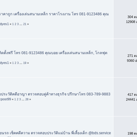
ก ราคาถูก เครื่องเล่นสนามเหล็ก ราคาโรงงาน โทร 081-9123486 คุณ
304 ต
12908 อ
dyes1
«
1
2
3
...
21
»
 ติดตั้งฟรี โทร 081-9123486 คุณบอย เครื่องเล่นสนามเหล็ก, โกลฟุต
271 ต
9360 อ
dyes1
«
1
2
3
...
19
»
ประวัติคดีอาญา ตรวจสอบคู่ค้าทางธุรกิจ ปรึกษาโทร 083-789-9883
417 ต
icpost99
24441 อ
«
1
2
3
...
28
»
ียนรถ เช็คคดีความ ตรวจสอบประวัติแม่บ้าน พี่เลี้ยงเด็ก @bds.service
198 ต