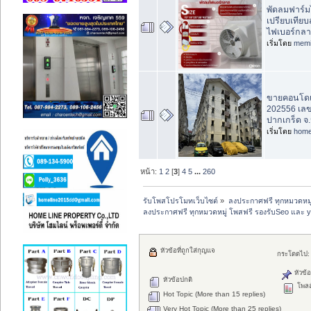
พัดลมฟาร์ม
เปรียบเที
ไฟเบอร์กล
เริ่มโดย
memi
ขายคอนโดเอื
202556 เลขท
ปากเกร็ด จ.
เริ่มโดย
home
หน้า:
1
2
[
3
]
4
5
...
260
รับโพสโปรโมทเว็บไซต์
»
ลงประกาศฟรี ทุกหมวดหมู
ลงประกาศฟรี ทุกหมวดหมู่ โพสฟรี รองรับSeo และ 
หัวข้อที่ถูกใส่กุญแจ
กระโดดไป:
หัวข้อ
หัวข้อปกติ
โพลล
Hot Topic (More than 15 replies)
Very Hot Topic (More than 25 replies)