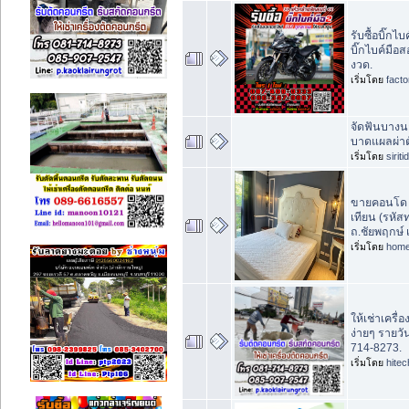
รับซื้อบิ๊กไบ
บิ๊กไบค์มือ
งวด.
เริ่มโดย
fact
จัดฟันบางน
บาดแผลผ่าต
เริ่มโดย
sirit
ขายคอนโด เ
เทียน (รหัส
ถ.ชัยพฤกษ์ 
เริ่มโดย
home
ให้เช่าเครื
ง่ายๆ รายวั
714-8273.
เริ่มโดย
hite