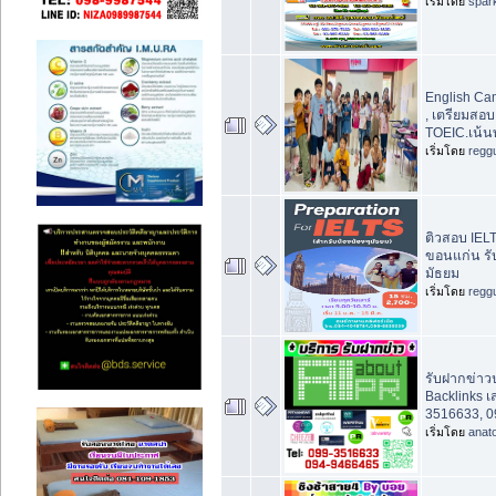
เริ่มโดย
spar
English Ca
, เตรียมสอ
TOEIC.เน้นท
เริ่มโดย
regg
ติวสอบ IEL
ขอนแก่น รั
มัธยม
เริ่มโดย
regg
รับฝากข่าวป
Backlinks 
3516633, 0
เริ่มโดย
anat