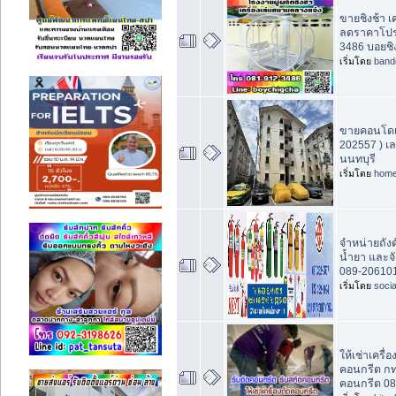
ขายชิงช้า เ
ลดราคาโปรโ
3486 บอยชิง
เริ่มโดย
band
ขายคอนโดเอื้
202557 ) เล
นนทบุรี
เริ่มโดย
home
จำหน่ายถังด
น้ำยา และจั
089-20610
เริ่มโดย
socia
ให้เช่าเครื่
คอนกรีต กท
คอนกรีต 0