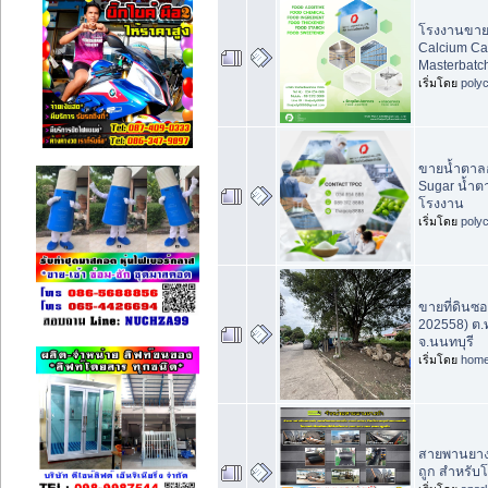
โรงงานขาย 
Calcium Ca
Masterbatc
เริ่มโดย
poly
ขายน้ำตาลอ
Sugar น้ำ
โรงงาน
เริ่มโดย
poly
ขายที่ดินซอย
202558) ต.ท
จ.นนทบุรี
เริ่มโดย
home
สายพานยางด
ถูก สำหรับ