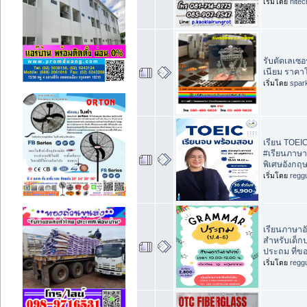
เริ่มโดย
hite
รับตัดเลเซอ
เนียม ราคา
เริ่มโดย
spar
เรียน TOEIC 
#เรียนภาษา
พิเศษอังกฤ
เริ่มโดย
regg
เรียนภาษาอ
สำหรับเด็ก
ประถม ที่ข
เริ่มโดย
regg