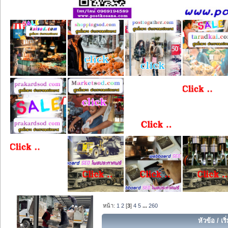
หน้า:
1
2
[
3
]
4
5
...
260
หัวข้อ
/
เร