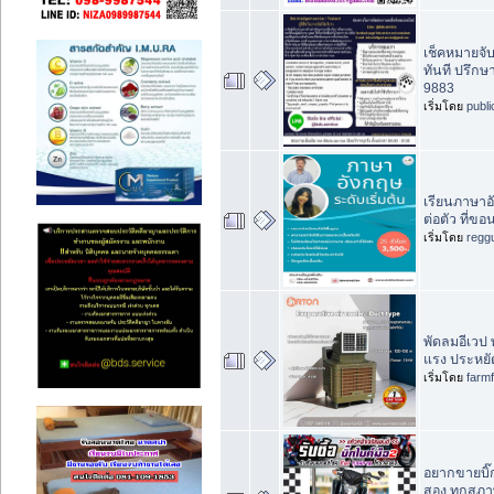
เช็คหมายจั
ทันที ปรึกษ
9883
เริ่มโดย
publ
เรียนภาษาอั
ต่อตัว ที่ข
เริ่มโดย
regg
พัดลมอีเวป พ
แรง ประหยั
เริ่มโดย
farm
อยากขายบิ๊กไ
สอง ทุกสภา