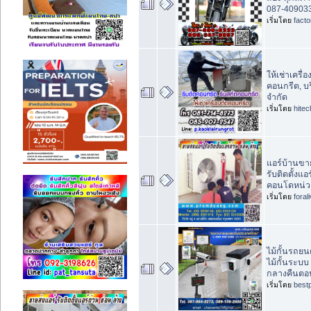
087-40903
เริ่มโดย
fact
ให้เช่าเครื่
คอนกรีต, บริ
จำกัด
เริ่มโดย
hite
แอร์บ้านขาย
รับติดตั้ง
คอนโดหน่ว
เริ่มโดย
foral
ไม้กั้นรถยน
ไม้กั้นระบ
กลางคืนต
เริ่มโดย
best