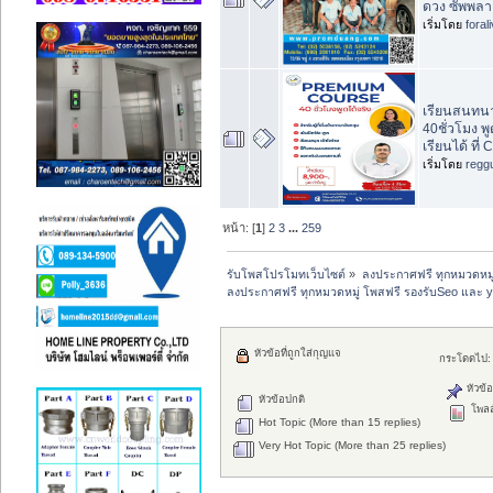
ดวง ซัพพลา
เริ่มโดย
foral
เรียนสนทน
40ชั่วโมง พู
เรียนได้ ที่
เริ่มโดย
regg
หน้า: [
1
]
2
3
...
259
รับโพสโปรโมทเว็บไซต์
»
ลงประกาศฟรี ทุกหมวดหมู
ลงประกาศฟรี ทุกหมวดหมู่ โพสฟรี รองรับSeo และ 
หัวข้อที่ถูกใส่กุญแจ
กระโดดไป:
หัวข้อ
หัวข้อปกติ
โพลล
Hot Topic (More than 15 replies)
Very Hot Topic (More than 25 replies)