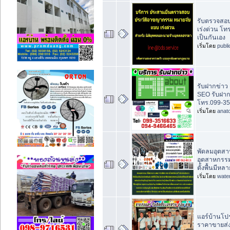
รับตรวจสอ
เร่งด่วน โท
เป็นกันเอง
เริ่มโดย
publ
รับฝากข่าว ต
SEO รับฝาก
โทร.099-35
เริ่มโดย
anat
พัดลมอุตส
อุตสาหกรร
ตั้งพื้นมีห
เริ่มโดย
wate
แอร์บ้านโปร
ราคาขายส่ง