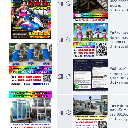
เลือก orton
ทนทาน
เริ่มโดย
farm
รับทำมาสคอต
ซัก ชุดmas
mascotdd.
เริ่มโดย
good
รับสืบทะเบ
ราชการด่ว
ธุรกิจ ไลน์
เริ่มโดย
publ
รับจ้างตัดค
คอนกรีต ชล
089-661655
เริ่มโดย
sayj