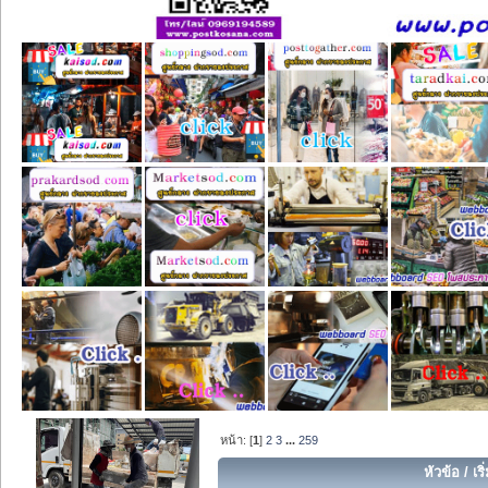
หน้า: [
1
]
2
3
...
259
หัวข้อ
/
เร