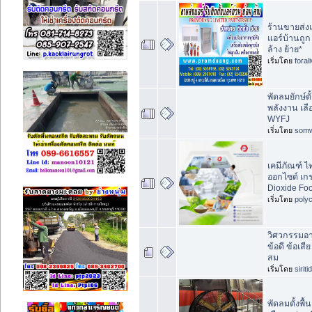
ร้านขายส่งแ
แอร์บ้านถูก 
ล้าง ย้าย*
เริ่มโดย
foral
พัดลมยักษ์ต
พลังงาน เลื
WYFJ
เริ่มโดย
som
เคมีภัณฑ์ ไ
ออกไซด์ เก
Dioxide Fo
เริ่มโดย
poly
วิศวกรรมอา
ข้อดี ข้อเส
สม
เริ่มโดย
sirit
พัดลมตั้งพ