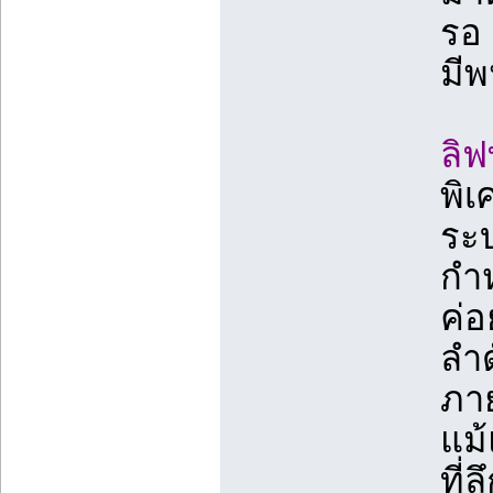
รอ 
มีพ
ลิฟ
พิเ
ระบ
กำห
ค่อ
ลำด
ภาย
แม้
ที่