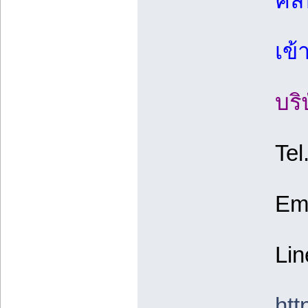
คล
เข้
บริ
Tel
Em
Lin
htt