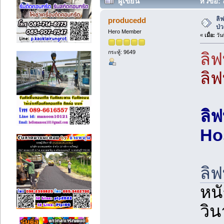
ผู้เขียน
หัวข้อ:
ลิ
producedd
ป่
Hero Member
«
เมื่อ:
วัน
กระทู้: 9649
ลิ
ลิฟ
ลิ
Hos
ลิ
หนั
วิน