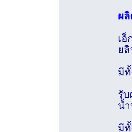
ผล
เอ็
ยลิ
มีทั
รั
น้ำ
มีท