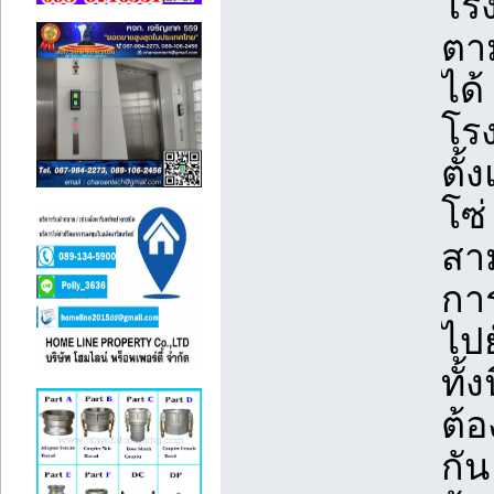
โร
ตาม
ได้
โร
ตั้
โซ่
สา
กา
ไปย
ทั้
ต้
กัน