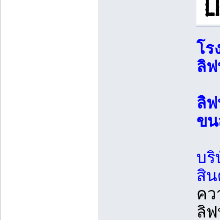
โร
ลิฟ
ลิฟ
ขนส
บริ
สิน
ควา
ลิฟ