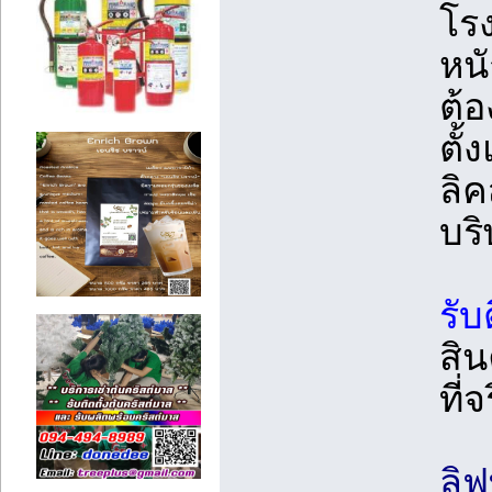
โรง
หน
ต้
ตั้
ลิ
บริ
รับ
สิ
ที่
ลิฟ