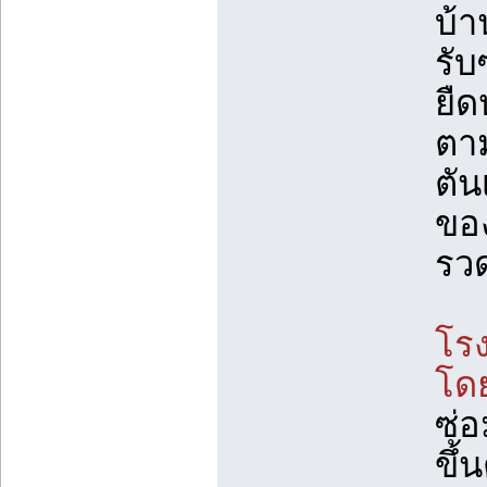
บ้
รับ
ยื
ตาม
ตั
ของ
รว
โรง
โดย
ซ่อ
ขึ้