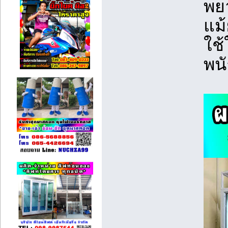
พยา
แม้
ใช้
พน