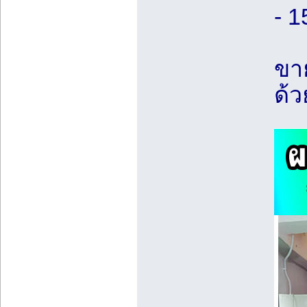
- 
ขา
ด้