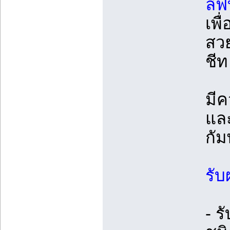
ลิ
เพื
สวย
ชีท
มีค
และ
กัม
รับ
- ร