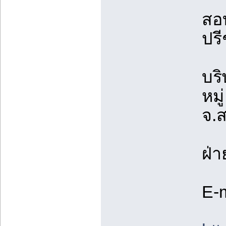
สอบ
ปรี
บริ
หม
จ.
ฝ่
E-m