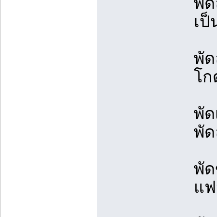
พั
เป
พั
โกด
พั
พั
พัด
แฟ