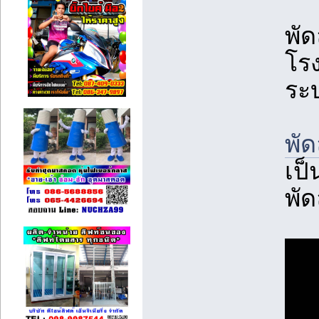
พั
โร
ระ
พัด
เป็
พั