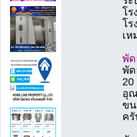
ระบ
โรง
โรง
เห
พัด
พั
20 
อุณ
ขนา
ครั