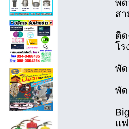
พั
สาม
ติด
โร
พั
พั
Big
แฟน