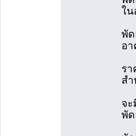
ใน
พั
อา
ราค
สำห
จะม
พั