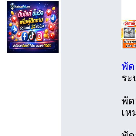
พัด
ระ
พั
เห
พั