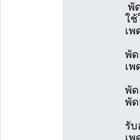
พั
ใช้
เพ
พั
เพ
พั
พั
รั
เพ