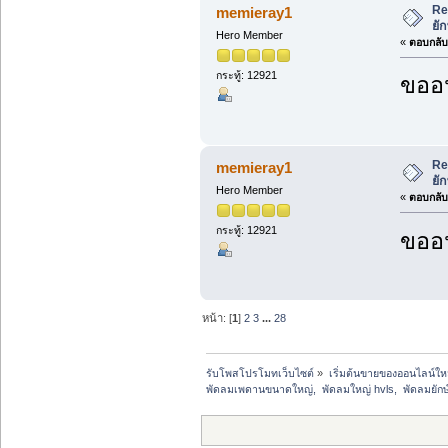
Re
memieray1
ยั
Hero Member
«
ตอบกลับ 
กระทู้: 12921
ขออน
Re
memieray1
ยั
Hero Member
«
ตอบกลับ 
กระทู้: 12921
ขออน
หน้า: [
1
]
2
3
...
28
รับโพสโปรโมทเว็บไซต์
»
เริ่มต้นขายของออนไลน์ให
พัดลมเพดานขนาดใหญ่,  พัดลมใหญ่ hvls,  พัดลมยักษ