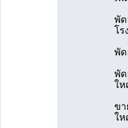
พัด
โร
พั
พั
ให
ขา
ให