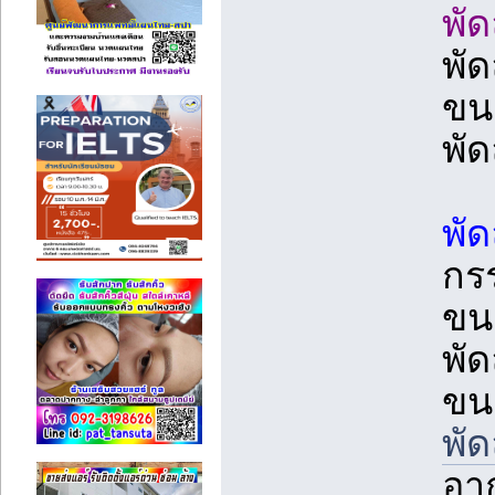
พั
พั
ขน
พั
พั
กร
ขน
พั
ขน
พั
อา