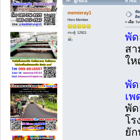
ผู้เขียน
หัวข้อ:
(อ่าน 53419 ครั้ง)
พั
memieray1
ติ
Hero Member
«
เมื่อ:
วัน
กระทู้: 12921
พั
สา
ใหญ
พั
เพ
พัด
โร
ยั