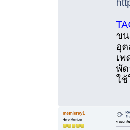
htt
TA
ขน
อุ
เพ
พั
ใช้
Re
memieray1
ยั
Hero Member
«
ตอบกลับ 