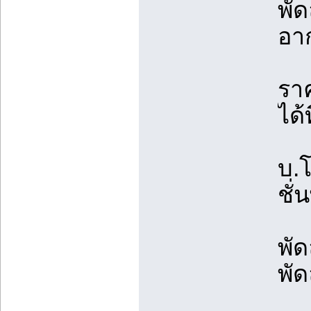
พั
อา
รา
ได้ท
บ.โ
ชั่
พั
พัด