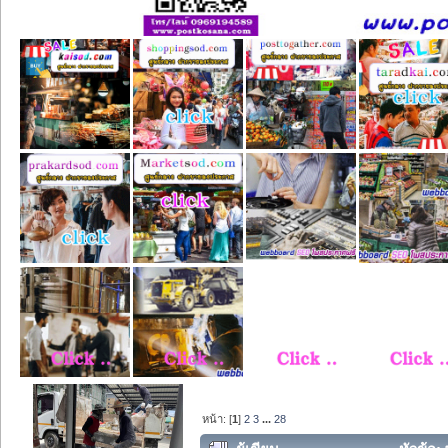
หน้า: [
1
]
2
3
...
28