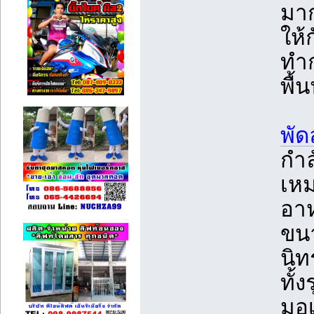
มาก
ให้
ทำก
พื้น
พัด
กำล
เหม
อา
ขนา
นิท
ทั้
มอเ