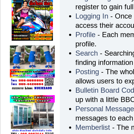
register to gain ful
Logging In
- Once r
access their accou
Profile
- Each memb
profile.
Search
- Searching
finding information
Posting
- The whol
allows users to e
Bulletin Board Co
up with a little BB
Personal Messag
messages to each 
Memberlist
- The m