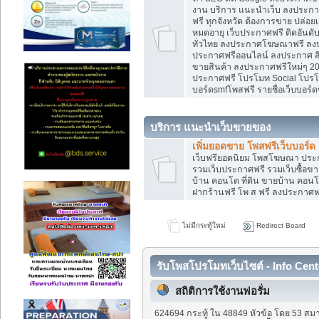
งาน บริการ แนะนำเว็บ ลงประกาศ
ฟรี ทุกจังหวัด ต้องการขาย ปล่อยเ
หมดอายุ เว็บประกาศฟรี ติดอันดั
ทั่วไทย ลงประกาศโฆษณาฟรี ลง
ประกาศฟรีออนไลน์ ลงประกาศ สิน
ขายสินค้า ลงประกาศฟรีใหม่ๆ 202
ประกาศฟรี โปรโมท Social โปรโมท
บอร์ดsmfโพสฟรี รายชื่อเว็บบอร์ด
บริการ แนะนำเว็บขายของ
เพิ่มยอดขาย โพสฟรีเว็บบอร์ด
เว็บฟรียอดนิยม โพสโฆษณา ปร
รวมเว็บประกาศฟรี รวมเว็บซื้อขา
บ้าน คอนโด ที่ดิน ขายบ้าน คอนโด
ฝากร้านฟรี โพ ส ฟรี ลงประกาศ
ไม่มีกระทู้ใหม่
Redirect Board
รับโพสโปรโมทเว็บไซต์ - Info Cent
สถิติการใช้งานฟอรั่ม
624694 กระทู้ ใน 48849 หัวข้อ โดย 53 สมา