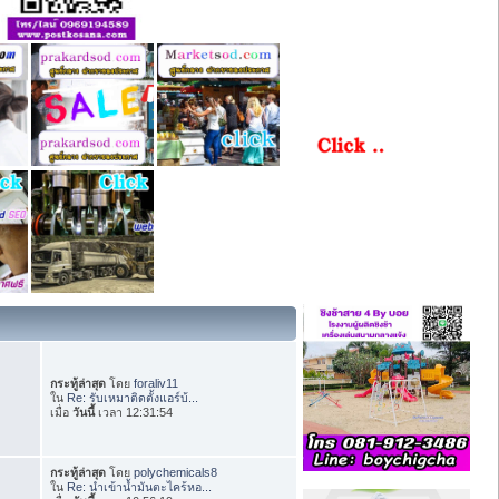
กระทู้ล่าสุด
โดย
foraliv11
ใน
Re: รับเหมาติดตั้งแอร์บ้...
เมื่อ
วันนี้
เวลา 12:31:54
กระทู้ล่าสุด
โดย
polychemicals8
ใน
Re: นำเข้าน้ำมันตะไคร้หอ...