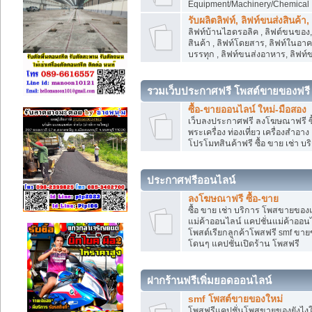
Equipment/Machinery/Chemical
รับผลิตลิฟท์, ลิฟท์ขนส่งสินค้า
ลิฟท์บ้านไฮดรอลิค , ลิฟต์ขนของ, 
สินค้า , ลิฟท์โดยสาร, ลิฟท์ในอา
บรรทุก , ลิฟท์ขนส่งอาหาร, ลิฟท์
รวมเว็บประกาศฟรี โพสต์ขายของฟรี
ซื้อ-ขายออนไลน์ ใหม่-มือสอง
เว็บลงประกาศฟรี ลงโฆษณาฟรี ซื้
พระเครื่อง ท่องเที่ยว เครื่องสำอ
โปรโมทสินค้าฟรี ซื้อ ขาย เช่า บร
ประกาศฟรีออนไลน์
ลงโฆษณาฟรี ซื้อ-ขาย
ซื้อ ขาย เช่า บริการ โพสขายของ
แม่ค้าออนไลน์ แคปชั่นแม่ค้าออนไ
โพสต์เรียกลูกค้าโพสฟรี smf ขา
โดนๆ แคปชั่นเปิดร้าน โพสฟรี
ฝากร้านฟรีเพิ่มยอดออนไลน์
smf โพสต์ขายของใหม่
โพสฟรีแคปชั่นโพสขายของยังไงให้