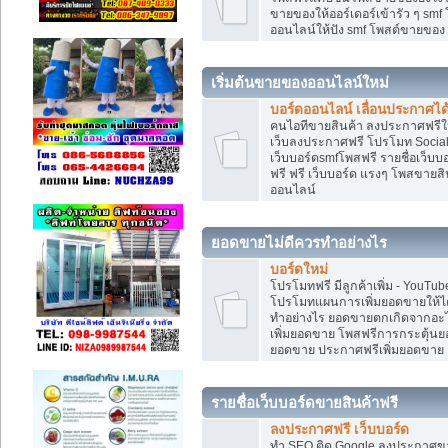
ขายของให้ออร์เดอร์เข้ารัว ๆ smf
ออนไลน์ให้ปัง smf โพสต์ขายขอ
เริ่มต้นขายของออนไลน์ใหม่
บอร์ดออนไลน์ เลื่อนประกาศได
คนไอทีขายสินค้า ลงประกาศฟรีให
เว็บลงประกาศฟรี โปรโมท Social
เว็บบอร์ดsmfโพสฟรี รายชื่อเว็บบ
ฟรี ฟรี เว็บบอร์ด แรงๆ โพสขาย
ออนไลน์
ยอดขายไม่ดีควรทำอย่างไร
บอร์ดใหม่
โปรโมทฟรี มีลูกค้าเพิ่ม - You
โปรโมทแผนการเพิ่มยอดขายให้ได
ทำอย่างไร ยอดขายตกเกิดจากอะไ
เพิ่มยอดขาย โพสฟรีการกระตุ้น
ยอดขาย ประกาศฟรีเพิ่มยอดขาย
รายชื่อเว็บบอร์ดขายสินค้าฟรี
ลงประกาศฟรี เว็บบอร์ด
ทำ SEO ติด Google ลงประกาศ