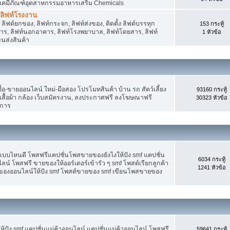
 เคมีภัณฑ์อุตสาหกรรมอาหารเสริม Chemicals
, ลิฟท์โรงงาน
ลิฟต์ยกของ, ลิฟท์กระจก, ลิฟท์ส่งของ, ติดตั้ง ลิฟต์บรรทุก
153 กระทู้
คาร, ลิฟท์นอกอาคาร, ลิฟท์โรงพยาบาล, ลิฟท์โดยสาร, ลิฟท์
1 หัวข้อ
ขนส่งสินค้า
อ-ขายออนไลน์ ใหม่-มือสอง โปรโมทสินค้า บ้าน รถ สัตว์เลี้ยง
93160 กระทู้
าง เสื้อผ้า กล้อง เว็บสมัครงาน, ลงประกาศฟรี ลงโฆษณาฟรี
30323 หัวข้อ
ิการ
แบบไหนดี โพสฟรีแคปชั่นโพสขายของยังไงให้ปัง smf แคปชั่น
6034 กระทู้
ลน์ โพสฟรี ขายของให้ออร์เดอร์เข้ารัว ๆ smf โพสต์เรียกลูกค้า
1241 หัวข้อ
ยของออนไลน์ให้ปัง smf โพสต์ขายของ smf เขียนโพสขายของ
ปัง smf แคปชั่นแม่ค้าออนไลน์ แคปชั่นแม่ค้าออนไลน์ โพสฟรี
59641 กระทู้