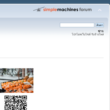
ข่าว:
โปรโมทเว็บไซต์ รับจ้างโพส