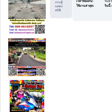
เวลาท้องถิ่น:
วันที
กระทู้
ใช้งานล่าสุด:
วันนี้
แสดง
สถิติ