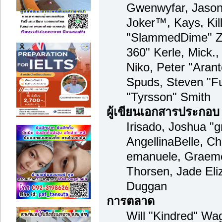
Gwenwyfar, Jason 
Joker™, Kays, Kil
"SlammedDime" Zu
360" Kerle, Mick.
Niko, Peter "Arant
Spuds, Steven "F
"Tyrsson" Smith
ผู้เขียนเอกสารประกอบ
Irisado, Joshua "
AngellinaBelle, Cha
emanuele, Graeme
Thorsen, Jade Eli
Duggan
การตลาด
Will "Kindred" Wa