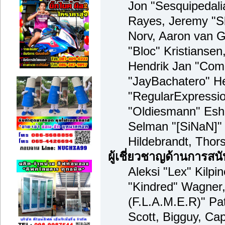
Jon "Sesquipedalia
Rayes, Jeremy "S
Norv, Aaron van G
"Bloc" Kristianse
Hendrik Jan "Comp
"JayBachatero" H
"RegularExpressi
"Oldiesmann" Esho
Selman "[SiNaN]" 
Hildebrandt, Thor
ผู้เชี่ยวชาญด้านการสน
Aleksi "Lex" Kilpi
"Kindred" Wagner,
(F.L.A.M.E.R)" Pat
Scott, Bigguy, Ca