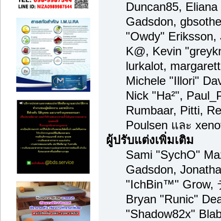
Duncan85, Eliana 
Gadsdon, gbsother
"Owdy" Eriksson, 
K@, Kevin "greykni
lurkalot, margaret
Michele "Illori" Da
Nick "Ha²", Paul_
Rumbaar, Pitti, 
Poulsen และ xeno
ผู้ปรับแต่งเพิ่มเติม
Sami "SychO" Maz
Gadsdon, Jonatha
"IchBin™" Grow,
Bryan "Runic" Dea
"Shadow82x" Blabe