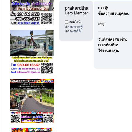
prakardthai33 
กระทู้:
Hero Member
ข้อความส่วนบุคคล:
ออฟไลน์
อายุ:
แสดงกระทู้
แสดงสถิติ
วันที่สมัครสมาชิก:
เวลาท้องถิ่น:
ใช้งานล่าสุด: