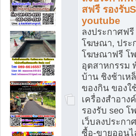
สฟรี รองรับ
youtube
ลงประกาศฟรี 
โฆษณา, ประกา
โฆษณาฟรี โพส
อุตสาหกรรม พ
บ้าน ชิงช้าเหล
ของกิน ของใช
เครื่องสำอางค์
รองรับ seo โ
เว็บลงประกา
ซื้อ-ขายออนไล