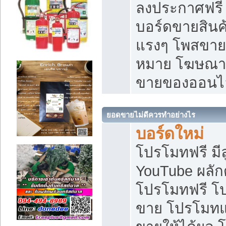
ลงประกาศฟรี เ
บอร์ดขายสินค้
แรงๆ โพสขายส
หมาย โฆษณาเ
ขายของออนไ
ยอดขายไม่ดีควรทำอย่างไร
บอร์ดใหม่
โปรโมทฟรี มีลู
YouTube ผลั
โปรโมทฟรี โ
ขาย โปรโมทแ