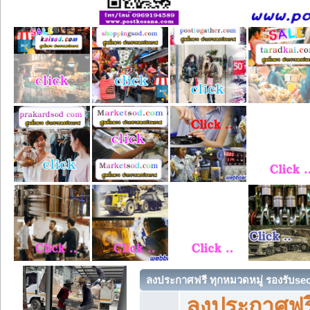
ลงประกาศฟรี ทุกหมวดหมู่ รองรับse
ลงประกาศฟรี