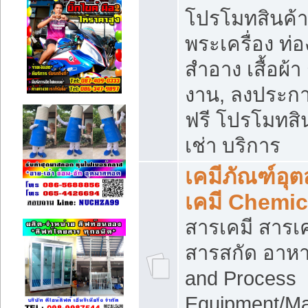
โปรโมทสินค้า บ
พระเครื่อง ท่อง
สำอาง เสื้อผ้า
งาน, ลงประก
ฟรี โปรโมทสิน
เช่า บริการ
เคมีภัณฑ์อุ
เคมี Chemic
สารเคมี สารเค
สารสกัด อาหา
and Process
Equipment/Ma