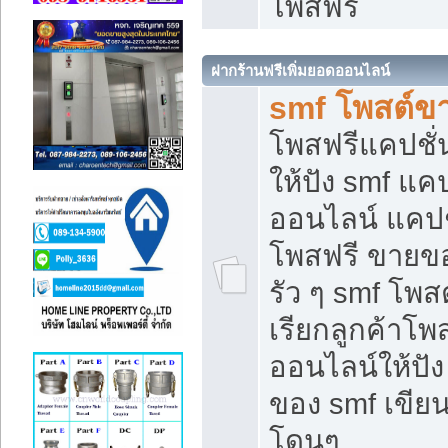
โพสฟรี
ฝากร้านฟรีเพิ่มยอดออนไลน์
smf โพสต์ข
โพสฟรีแคปชั
ให้ปัง smf แคป
ออนไลน์ แคปช
โพสฟรี ขายของ
รัว ๆ smf โพสต
เรียกลูกค้าโ
ออนไลน์ให้ปั
ของ smf เขี
โดนๆ