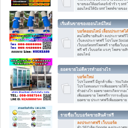
ขายของให้ออร์เดอร์เข้ารัว ๆ smf
ออนไลน์ให้ปัง smf โพสต์ขายขอ
เริ่มต้นขายของออนไลน์ใหม่
บอร์ดออนไลน์ เลื่อนประกาศได
คนไอทีขายสินค้า ลงประกาศฟรีให
เว็บลงประกาศฟรี โปรโมท Social
เว็บบอร์ดsmfโพสฟรี รายชื่อเว็บบ
ฟรี ฟรี เว็บบอร์ด แรงๆ โพสขาย
ออนไลน์
ยอดขายไม่ดีควรทำอย่างไร
บอร์ดใหม่
โปรโมทฟรี มีลูกค้าเพิ่ม - You
โปรโมทแผนการเพิ่มยอดขายให้ได
ทำอย่างไร ยอดขายตกเกิดจากอะไ
เพิ่มยอดขาย โพสฟรีการกระตุ้น
ยอดขาย ประกาศฟรีเพิ่มยอดขาย
รายชื่อเว็บบอร์ดขายสินค้าฟรี
ลงประกาศฟรี เว็บบอร์ด
ทำ SEO ติด Google ลงประกาศ