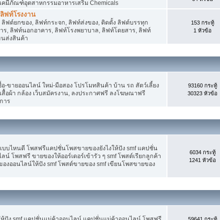
 เคมีภัณฑ์อุตสาหกรรมอาหารเสริม Chemicals
, ลิฟท์โรงงาน
ลิฟต์ยกของ, ลิฟท์กระจก, ลิฟท์ส่งของ, ติดตั้ง ลิฟต์บรรทุก
153 กระทู้
คาร, ลิฟท์นอกอาคาร, ลิฟท์โรงพยาบาล, ลิฟท์โดยสาร, ลิฟท์
1 หัวข้อ
ขนส่งสินค้า
อ-ขายออนไลน์ ใหม่-มือสอง โปรโมทสินค้า บ้าน รถ สัตว์เลี้ยง
93160 กระทู้
าง เสื้อผ้า กล้อง เว็บสมัครงาน, ลงประกาศฟรี ลงโฆษณาฟรี
30323 หัวข้อ
ิการ
แบบไหนดี โพสฟรีแคปชั่นโพสขายของยังไงให้ปัง smf แคปชั่น
6034 กระทู้
ลน์ โพสฟรี ขายของให้ออร์เดอร์เข้ารัว ๆ smf โพสต์เรียกลูกค้า
1241 หัวข้อ
ยของออนไลน์ให้ปัง smf โพสต์ขายของ smf เขียนโพสขายของ
ปัง smf แคปชั่นแม่ค้าออนไลน์ แคปชั่นแม่ค้าออนไลน์ โพสฟรี
59641 กระทู้