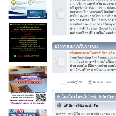
งาน บริการ แนะนำเว็บ ลงประกาศ
ฟรี ทุกจังหวัด ต้องการขาย ปล่อยเ
หมดอายุ เว็บประกาศฟรี ติดอันดั
ทั่วไทย ลงประกาศโฆษณาฟรี ลง
ประกาศฟรีออนไลน์ ลงประกาศ สิน
ขายสินค้า ลงประกาศฟรีใหม่ๆ 202
ประกาศฟรี โปรโมท Social โปรโมท
บอร์ดsmfโพสฟรี รายชื่อเว็บบอร์ด
บริการ แนะนำเว็บขายของ
เพิ่มยอดขาย โพสฟรีเว็บบอร์ด
เว็บฟรียอดนิยม โพสโฆษณา ปร
รวมเว็บประกาศฟรี รวมเว็บซื้อขา
บ้าน คอนโด ที่ดิน ขายบ้าน คอนโด
ฝากร้านฟรี โพ ส ฟรี ลงประกาศ
ไม่มีกระทู้ใหม่
Redirect Board
รับโพสโปรโมทเว็บไซต์ - Info Cent
สถิติการใช้งานฟอรั่ม
624561 กระทู้ ใน 48849 หัวข้อ โดย 53 สมา