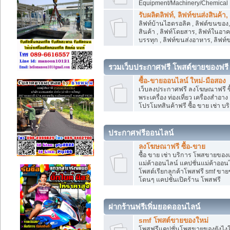
Equipment/Machinery/Chemical
รับผลิตลิฟท์, ลิฟท์ขนส่งสินค้า
ลิฟท์บ้านไฮดรอลิค , ลิฟต์ขนของ, 
สินค้า , ลิฟท์โดยสาร, ลิฟท์ในอา
บรรทุก , ลิฟท์ขนส่งอาหาร, ลิฟท์
รวมเว็บประกาศฟรี โพสต์ขายของฟรี
ซื้อ-ขายออนไลน์ ใหม่-มือสอง
เว็บลงประกาศฟรี ลงโฆษณาฟรี ซื้
พระเครื่อง ท่องเที่ยว เครื่องสำอ
โปรโมทสินค้าฟรี ซื้อ ขาย เช่า บร
ประกาศฟรีออนไลน์
ลงโฆษณาฟรี ซื้อ-ขาย
ซื้อ ขาย เช่า บริการ โพสขายของ
แม่ค้าออนไลน์ แคปชั่นแม่ค้าออนไ
โพสต์เรียกลูกค้าโพสฟรี smf ขา
โดนๆ แคปชั่นเปิดร้าน โพสฟรี
ฝากร้านฟรีเพิ่มยอดออนไลน์
smf โพสต์ขายของใหม่
โพสฟรีแคปชั่นโพสขายของยังไงให้