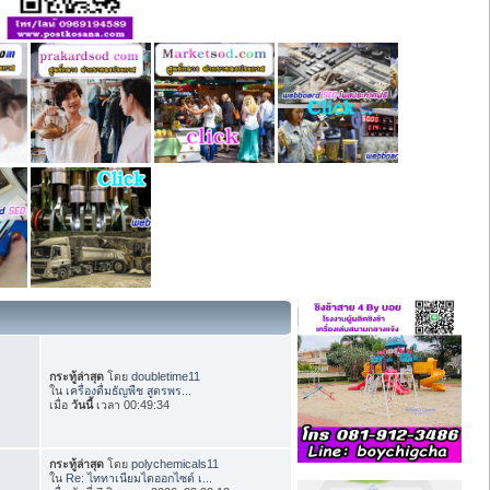
กระทู้ล่าสุด
โดย
doubletime11
ใน
เครื่องดื่มธัญพืช สูตรพร...
เมื่อ
วันนี้
เวลา 00:49:34
กระทู้ล่าสุด
โดย
polychemicals11
ใน
Re: ไททาเนียมไดออกไซด์ เ...