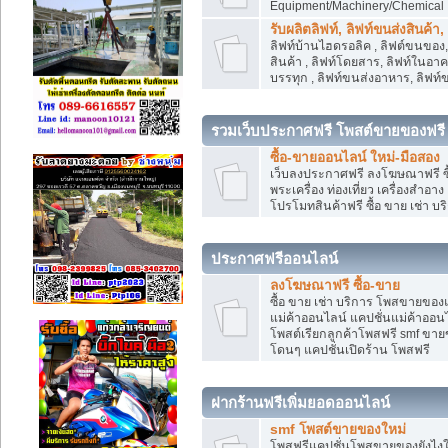
Equipment/Machinery/Chemical
รับผลิตลิฟท์, ลิฟท์ขนส่งสินค้า
ลิฟท์บ้านไฮดรอลิค , ลิฟต์ขนของ, 
สินค้า , ลิฟท์โดยสาร, ลิฟท์ในอา
บรรทุก , ลิฟท์ขนส่งอาหาร, ลิฟท์
รวมเว็บประกาศฟรี โพสต์ขายของฟรี
ซื้อ-ขายออนไลน์ ใหม่-มือสอง
เว็บลงประกาศฟรี ลงโฆษณาฟรี ซื้
พระเครื่อง ท่องเที่ยว เครื่องสำอ
โปรโมทสินค้าฟรี ซื้อ ขาย เช่า บร
ประกาศฟรีออนไลน์
ลงโฆษณาฟรี ซื้อ-ขาย
ซื้อ ขาย เช่า บริการ โพสขายของ
แม่ค้าออนไลน์ แคปชั่นแม่ค้าออนไ
โพสต์เรียกลูกค้าโพสฟรี smf ขา
โดนๆ แคปชั่นเปิดร้าน โพสฟรี
ฝากร้านฟรีเพิ่มยอดออนไลน์
smf โพสต์ขายของใหม่
โพสฟรีแคปชั่นโพสขายของยังไงให้