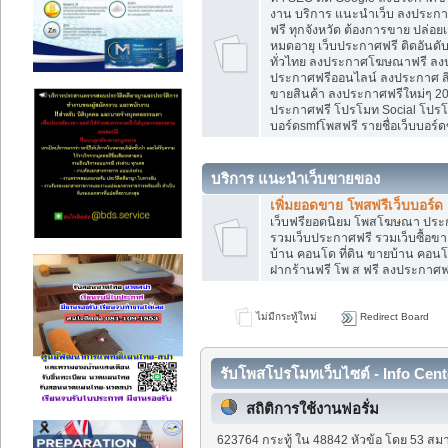
งาน บริการ แนะนำเว็บ ลงประกาศ
ฟรี ทุกจังหวัด ต้องการขาย ปล่อยเ
หมดอายุ เว็บประกาศฟรี ติดอันดั
ทั่วไทย ลงประกาศโฆษณาฟรี ลง
ประกาศฟรีออนไลน์ ลงประกาศ สิน
ขายสินค้า ลงประกาศฟรีใหม่ๆ 202
ประกาศฟรี โปรโมท Social โปรโมท
บอร์ดsmfโพสฟรี รายชื่อเว็บบอร์ด
บริการ แนะนำเว็บขายของ
เพิ่มยอดขาย โพสฟรีเว็บบอร์ด
เว็บฟรียอดนิยม โพสโฆษณา ปร
รวมเว็บประกาศฟรี รวมเว็บซื้อขา
บ้าน คอนโด ที่ดิน ขายบ้าน คอนโด
ฝากร้านฟรี โพ ส ฟรี ลงประกาศ
ไม่มีกระทู้ใหม่
Redirect Board
รับโพสโปรโมทเว็บไซต์ - Info Cent
สถิติการใช้งานฟอรั่ม
623764 กระทู้ ใน 48842 หัวข้อ โดย 53 สมา