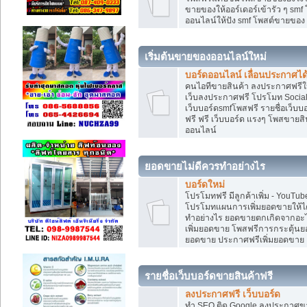
ขายของให้ออร์เดอร์เข้ารัว ๆ smf
ออนไลน์ให้ปัง smf โพสต์ขายขอ
เริ่มต้นขายของออนไลน์ใหม่
บอร์ดออนไลน์ เลื่อนประกาศได
คนไอทีขายสินค้า ลงประกาศฟรีให
เว็บลงประกาศฟรี โปรโมท Social
เว็บบอร์ดsmfโพสฟรี รายชื่อเว็บบ
ฟรี ฟรี เว็บบอร์ด แรงๆ โพสขาย
ออนไลน์
ยอดขายไม่ดีควรทำอย่างไร
บอร์ดใหม่
โปรโมทฟรี มีลูกค้าเพิ่ม - You
โปรโมทแผนการเพิ่มยอดขายให้ได
ทำอย่างไร ยอดขายตกเกิดจากอะไ
เพิ่มยอดขาย โพสฟรีการกระตุ้น
ยอดขาย ประกาศฟรีเพิ่มยอดขาย
รายชื่อเว็บบอร์ดขายสินค้าฟรี
ลงประกาศฟรี เว็บบอร์ด
ทำ SEO ติด Google ลงประกาศ