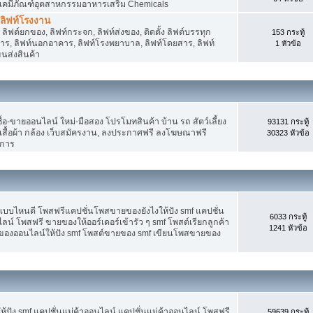
 เคมีภัณฑ์อุตสาหกรรมอาหารเสริม Chemicals
, ลิฟท์โรงงาน
ลิฟต์ยกของ, ลิฟท์กระจก, ลิฟท์ส่งของ, ติดตั้ง ลิฟต์บรรทุก
153 กระทู้
คาร, ลิฟท์นอกอาคาร, ลิฟท์โรงพยาบาล, ลิฟท์โดยสาร, ลิฟท์
1 หัวข้อ
ขนส่งสินค้า
อ-ขายออนไลน์ ใหม่-มือสอง โปรโมทสินค้า บ้าน รถ สัตว์เลี้ยง
93131 กระทู้
าง เสื้อผ้า กล้อง เว็บสมัครงาน, ลงประกาศฟรี ลงโฆษณาฟรี
30323 หัวข้อ
ิการ
แบบไหนดี โพสฟรีแคปชั่นโพสขายของยังไงให้ปัง smf แคปชั่น
6033 กระทู้
ลน์ โพสฟรี ขายของให้ออร์เดอร์เข้ารัว ๆ smf โพสต์เรียกลูกค้า
1241 หัวข้อ
ยของออนไลน์ให้ปัง smf โพสต์ขายของ smf เขียนโพสขายของ
ปัง smf แคปชั่นแม่ค้าออนไลน์ แคปชั่นแม่ค้าออนไลน์ โพสฟรี
59639 กระทู้