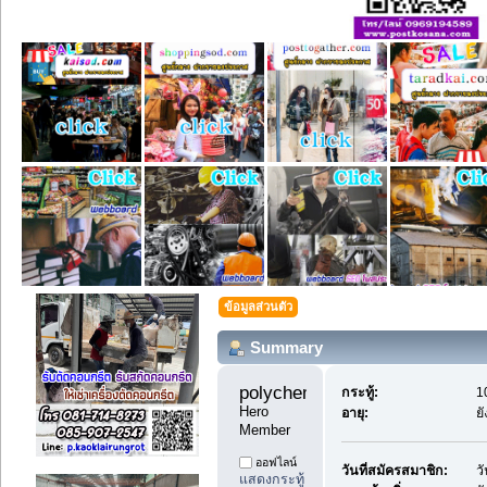
ข้อมูลส่วนตัว
Summary
polychemicals7 
กระทู้:
1
Hero 
อายุ:
ย
Member
ออฟไลน์
วันที่สมัครสมาชิก:
ว
แสดงกระทู้